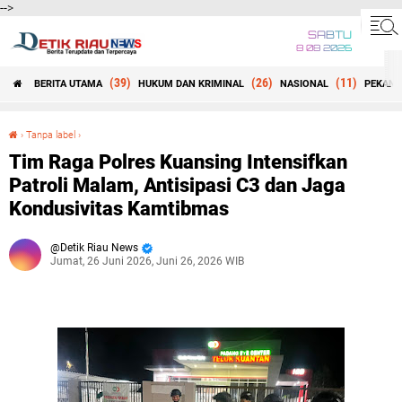
-->
SABTU
8 08 2026
(39)
(26)
(11)
BERITA UTAMA
HUKUM DAN KRIMINAL
NASIONAL
PEKANB
Beranda
›
Tanpa label
›
Tim Raga Polres Kuansing Intensifkan Patroli Malam, Antisipasi C3 dan Jaga Kondusivitas Kamtibmas
Tim Raga Polres Kuansing Intensifkan
Patroli Malam, Antisipasi C3 dan Jaga
Kondusivitas Kamtibmas
Detik Riau News
Jumat, 26 Juni 2026, Juni 26, 2026 WIB