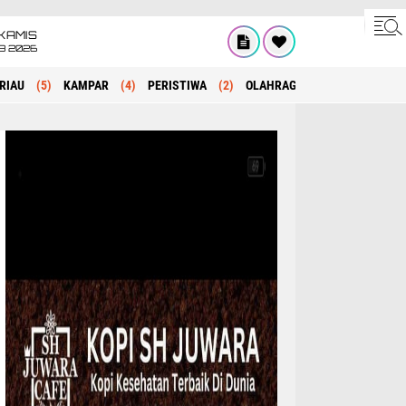
KAMIS
8 2026
RIAU
(5)
KAMPAR
(4)
PERISTIWA
(2)
OLAHRAGA
(1)
POLITIK
(