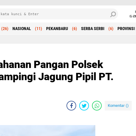
6 0
(26)
NASIONAL
(11)
PEKANBARU
(6)
SERBA SERBI
(6)
PROVINSI 
Beranda
ahanan Pangan Polsek
ampingi Jagung Pipil PT.
Komentar (
)