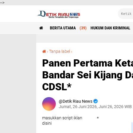
-->
BERITA UTAMA
(39)
HUKUM DAN KRIMINAL
Panen Pertama Ketahanan Pangan Polsek Bandar Sei Kijang Dampingi Jagung Pipil PT. CDSL*
›
Tanpa label
›
Panen Pertama Ket
Bandar Sei Kijang D
CDSL*
Detik Riau News
Jumat, 26 Juni 2026, Juni 26, 2026 WIB
masukkan script iklan
*
disini