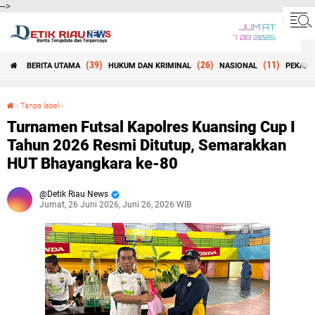
-->
JUM'AT
7 08 2026
(39)
(26)
(11)
BERITA UTAMA
HUKUM DAN KRIMINAL
NASIONAL
PEKANB
Beranda
›
Tanpa label
›
Turnamen Futsal Kapolres Kuansing Cup I Tahun 2026 Resmi Ditutup, Semarakkan HUT Bhayangkara ke-80
Turnamen Futsal Kapolres Kuansing Cup I
Tahun 2026 Resmi Ditutup, Semarakkan
HUT Bhayangkara ke-80
Detik Riau News
Jumat, 26 Juni 2026, Juni 26, 2026 WIB