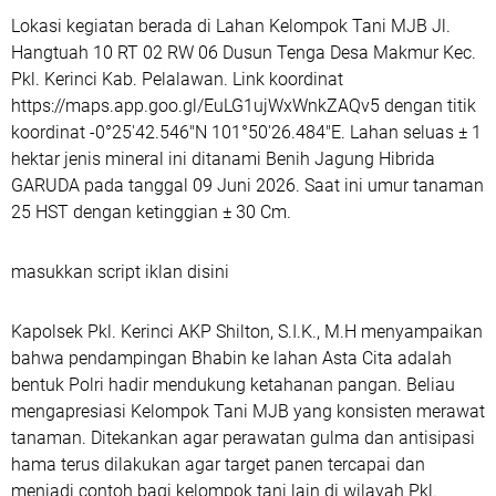
Lokasi kegiatan berada di Lahan Kelompok Tani MJB Jl.
Hangtuah 10 RT 02 RW 06 Dusun Tenga Desa Makmur Kec.
Pkl. Kerinci Kab. Pelalawan. Link koordinat
https://maps.app.goo.gl/EuLG1ujWxWnkZAQv5 dengan titik
koordinat -0°25'42.546"N 101°50'26.484"E. Lahan seluas ± 1
hektar jenis mineral ini ditanami Benih Jagung Hibrida
GARUDA pada tanggal 09 Juni 2026. Saat ini umur tanaman
25 HST dengan ketinggian ± 30 Cm.
masukkan script iklan disini
Kapolsek Pkl. Kerinci AKP Shilton, S.I.K., M.H menyampaikan
bahwa pendampingan Bhabin ke lahan Asta Cita adalah
bentuk Polri hadir mendukung ketahanan pangan. Beliau
mengapresiasi Kelompok Tani MJB yang konsisten merawat
tanaman. Ditekankan agar perawatan gulma dan antisipasi
hama terus dilakukan agar target panen tercapai dan
menjadi contoh bagi kelompok tani lain di wilayah Pkl.