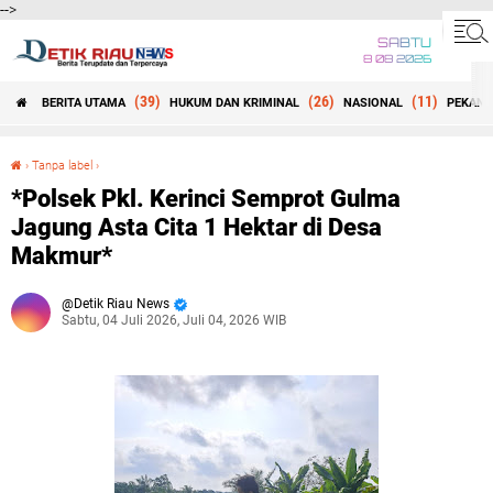
-->
SABTU
8 08 2026
(39)
(26)
(11)
BERITA UTAMA
HUKUM DAN KRIMINAL
NASIONAL
PEKANB
Beranda
›
Tanpa label
›
*Polsek Pkl. Kerinci Semprot Gulma Jagung Asta Cita 1 Hektar di Desa Makmur*
*Polsek Pkl. Kerinci Semprot Gulma
Jagung Asta Cita 1 Hektar di Desa
Makmur*
Detik Riau News
Sabtu, 04 Juli 2026, Juli 04, 2026 WIB