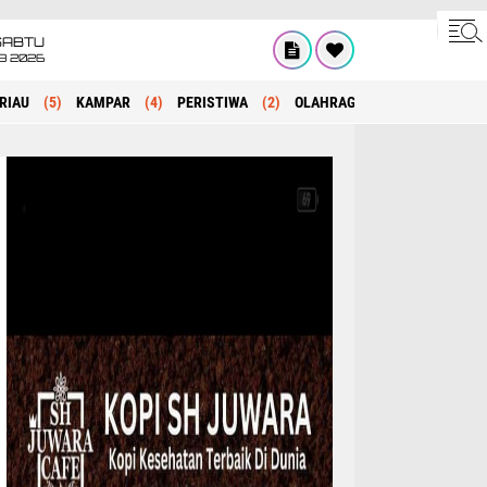
SABTU
8 2026
RIAU
(5)
KAMPAR
(4)
PERISTIWA
(2)
OLAHRAGA
(1)
POLITIK
(