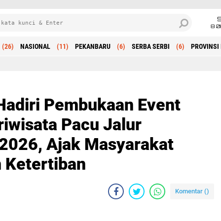
8 0
(26)
NASIONAL
(11)
PEKANBARU
(6)
SERBA SERBI
(6)
PROVINSI 
Beranda
Hadiri Pembukaan Event
iwisata Pacu Jalur
2026, Ajak Masyarakat
 Ketertiban
Komentar (
)