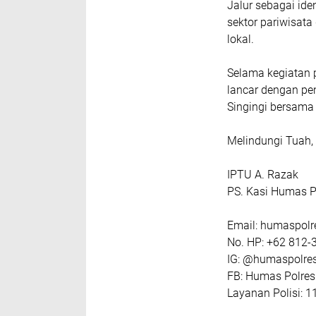
Jalur sebagai id
sektor pariwisat
lokal.
Selama kegiatan p
lancar dengan pe
Singingi bersama i
Melindungi Tuah
IPTU A. Razak
PS. Kasi Humas P
Email: humaspol
No. HP: +62 812-
IG: @humaspolre
FB: Humas Polres
Layanan Polisi: 1