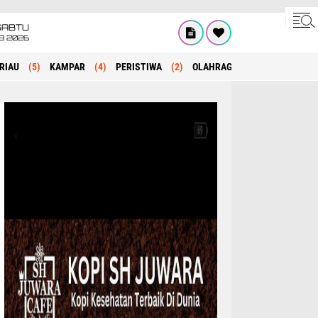
SABTU
8 2026
RIAU
(5)
KAMPAR
(4)
PERISTIWA
(2)
OLAHRAGA
(1)
POLITIK
(