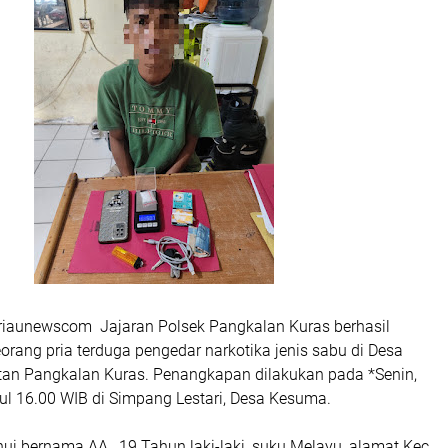
riaunewscom Jajaran Polsek Pangkalan Kuras berhasil
ang pria terduga pengedar narkotika jenis sabu di Desa
n Pangkalan Kuras. Penangkapan dilakukan pada *Senin,
ul 16.00 WIB di Simpang Lestari, Desa Kesuma.
ui bernama AA , 19 Tahun laki-laki, suku Melayu, alamat Kec.