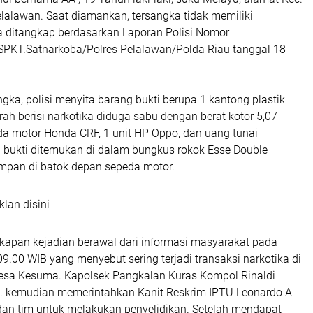
lalawan. Saat diamankan, tersangka tidak memiliki
Ia ditangkap berdasarkan Laporan Polisi Nomor
PKT.Satnarkoba/Polres Pelalawan/Polda Riau tanggal 18
ngka, polisi menyita barang bukti berupa 1 kantong plastik
rah berisi narkotika diduga sabu dengan berat kotor 5,07
da motor Honda CRF, 1 unit HP Oppo, dan uang tunai
 bukti ditemukan di dalam bungkus rokok Esse Double
mpan di batok depan sepeda motor.
klan disini
kapan kejadian berawal dari informasi masyarakat pada
09.00 WIB yang menyebut sering terjadi transaksi narkotika di
 Desa Kesuma. Kapolsek Pangkalan Kuras Kompol Rinaldi
H. kemudian memerintahkan Kanit Reskrim IPTU Leonardo A
 dan tim untuk melakukan penyelidikan. Setelah mendapat