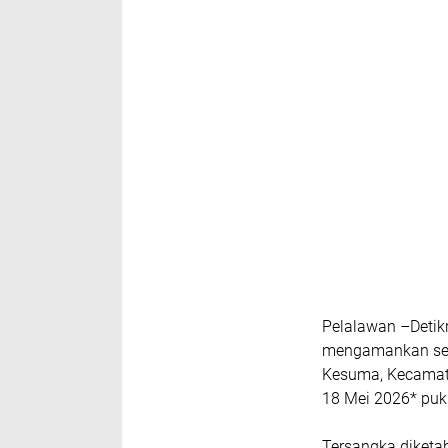
Pelalawan –Detik
mengamankan seor
Kesuma, Kecamata
18 Mei 2026* puk
Tersangka diketah