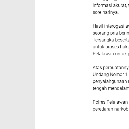
informasi akurat
sore harinya.
Hasil interogasi
seorang pria beri
Tersangka besert
untuk proses huk
Pelalawan untuk p
Atas perbuatanny
Undang Nomor 1 T
penyalahgunaan na
tengah mendalami
Polres Pelalawa
peredaran narkob