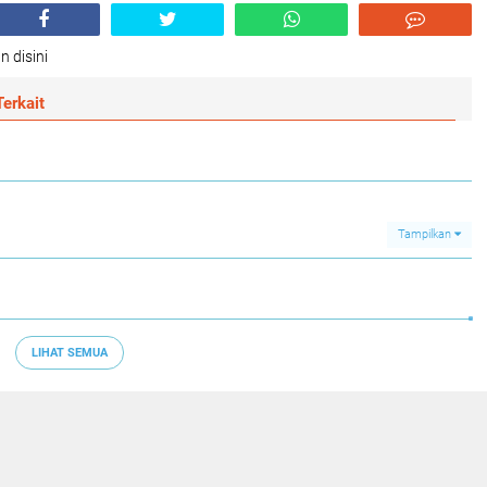
n disini
erkait
Tampilkan
LIHAT SEMUA