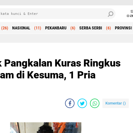
8 0
(26)
NASIONAL
(11)
PEKANBARU
(6)
SERBA SERBI
(6)
PROVINSI 
Beranda
k Pangkalan Kuras Ringkus
am di Kesuma, 1 Pria
Komentar (
)