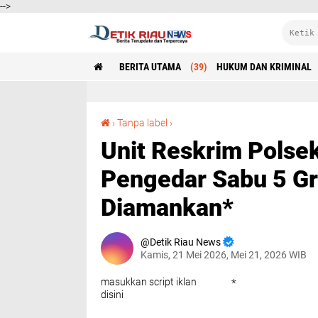
-->
BERITA UTAMA
(39)
HUKUM DAN KRIMINAL
Unit Reskrim Polsek Pangkalan Kuras Ringkus Pengedar Sabu 5 Gram di Kesuma, 1 Pria Diamankan*
›
Tanpa label
›
Unit Reskrim Polse
Pengedar Sabu 5 Gr
Diamankan*
Detik Riau News
Kamis, 21 Mei 2026, Mei 21, 2026 WIB
masukkan script iklan
*
disini