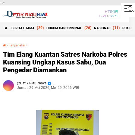
-->
KAMIS
6 08 2026
(39)
(26)
(11)
BERITA UTAMA
HUKUM DAN KRIMINAL
NASIONAL
PEKANB
Beranda
›
Tanpa label
›
Tim Elang Kuantan Satres Narkoba Polres Kuansing Ungkap Kasus Sabu, Dua Pengedar Diamankan
Tim Elang Kuantan Satres Narkoba Polres
Kuansing Ungkap Kasus Sabu, Dua
Pengedar Diamankan
Detik Riau News
Jumat, 29 Mei 2026, Mei 29, 2026 WIB