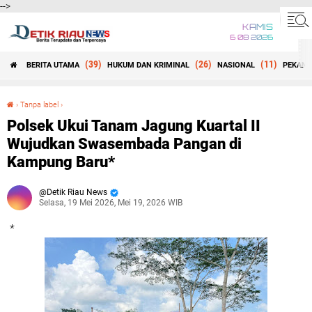
-->
KAMIS
6 08 2026
(39)
(26)
(11)
BERITA UTAMA
HUKUM DAN KRIMINAL
NASIONAL
PEKANB
Beranda
›
Tanpa label
›
Polsek Ukui Tanam Jagung Kuartal II Wujudkan Swasembada Pangan di Kampung Baru*
Polsek Ukui Tanam Jagung Kuartal II
Wujudkan Swasembada Pangan di
Kampung Baru*
Detik Riau News
Selasa, 19 Mei 2026, Mei 19, 2026 WIB
*