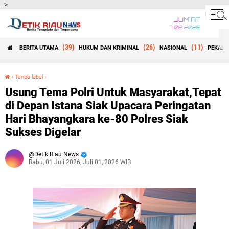
-->
JUM'AT
7 08 2026
(39)
(26)
(11)
BERITA UTAMA
HUKUM DAN KRIMINAL
NASIONAL
PEKANB
Beranda
›
Tanpa label
›
Usung Tema Polri Untuk Masyarakat,Tepat di Depan Istana Siak Upacara Peringatan Hari Bhayangkara ke-80 Polres Siak Sukses Digelar
Usung Tema Polri Untuk Masyarakat,Tepat
di Depan Istana Siak Upacara Peringatan
Hari Bhayangkara ke-80 Polres Siak
Sukses Digelar
Detik Riau News
Rabu, 01 Juli 2026, Juli 01, 2026 WIB