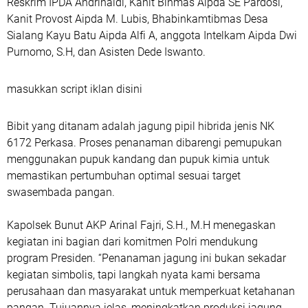
Reskrim IPDA Andrinaldi, Kanit Binmas Aipda SE Pardosi,
Kanit Provost Aipda M. Lubis, Bhabinkamtibmas Desa
Sialang Kayu Batu Aipda Alfi A, anggota Intelkam Aipda Dwi
Purnomo, S.H, dan Asisten Dede Iswanto.
masukkan script iklan disini
Bibit yang ditanam adalah jagung pipil hibrida jenis NK
6172 Perkasa. Proses penanaman dibarengi pemupukan
menggunakan pupuk kandang dan pupuk kimia untuk
memastikan pertumbuhan optimal sesuai target
swasembada pangan.
Kapolsek Bunut AKP Arinal Fajri, S.H., M.H menegaskan
kegiatan ini bagian dari komitmen Polri mendukung
program Presiden. “Penanaman jagung ini bukan sekadar
kegiatan simbolis, tapi langkah nyata kami bersama
perusahaan dan masyarakat untuk memperkuat ketahanan
pangan. Tujuannya jelas, meningkatkan produksi jagung