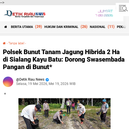
-->
JUM'AT
7 08 2026
(39)
(26)
(11)
BERITA UTAMA
HUKUM DAN KRIMINAL
NASIONAL
PEKANB
Beranda
›
Tanpa label
›
Polsek Bunut Tanam Jagung Hibrida 2 Ha di Sialang Kayu Batu: Dorong Swasembada Pangan di Bunut*
Polsek Bunut Tanam Jagung Hibrida 2 Ha
di Sialang Kayu Batu: Dorong Swasembada
Pangan di Bunut*
Detik Riau News
Selasa, 19 Mei 2026, Mei 19, 2026 WIB
*