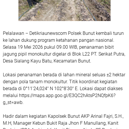
Pelalawan – Detikriaunewscom Polsek Bunut kembali turun
ke lahan dukung program ketahanan pangan nasional.
Selasa 19 Mei 2026 pukul 09.00 WIB, penanaman bibit
jagung pipil monokultur digelar di Blok L22 PT. Serikat Putra,
Desa Sialang Kayu Batu, Kecamatan Bunut.
Lokasi penanaman berada di lahan mineral seluas ±2 hektar
dengan pola tanam monokultur. Titik koordinat kegiatan
berada di 0°11'24,024" N 102°8'30" E. Lokasi dapat diakses
melalui https://maps.app.goo.gl/E3QC2hAtsP2NQfpK6?
g_st=awb.
Hadir dalam kegiatan Kapolsek Bunut AKP Arinal Fajri, S.H.,
M.H, Manager Kebun Bukit Raja Jhon F Manullang, Kanit