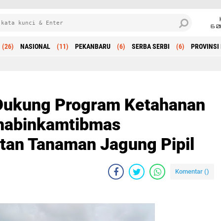
6 0
(26)
NASIONAL
(11)
PEKANBARU
(6)
SERBA SERBI
(6)
PROVINSI 
Beranda
 Dukung Program Ketahanan
Bhabinkamtibmas
tan Tanaman Jagung Pipil
Komentar (
)