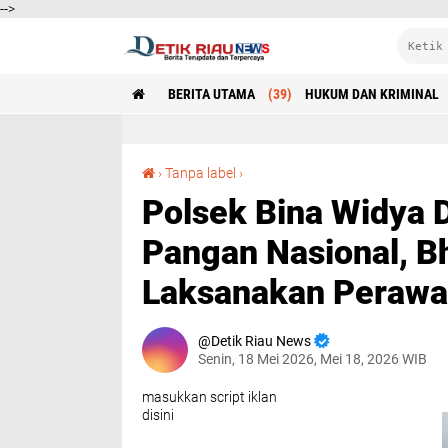
-->
BERITA UTAMA
(39)
HUKUM DAN KRIMINAL
Polsek Bina Widya Dukung Program Ketahanan Pangan Nasional, Bhabinkamtibmas Laksanakan Perawatan Tanaman Jagung Pipil
›
Tanpa label
›
Polsek Bina Widya
Pangan Nasional, 
Laksanakan Perawa
Detik Riau News
Senin, 18 Mei 2026, Mei 18, 2026 WIB
masukkan script iklan
disini