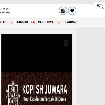
KAMIS
8 2026
RIAU
(5)
KAMPAR
(4)
PERISTIWA
(2)
OLAHRAGA
(1)
POLITIK
(