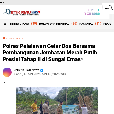
-->
JUM'AT
7 08 2026
(39)
(26)
(11)
BERITA UTAMA
HUKUM DAN KRIMINAL
NASIONAL
PEKANB
Beranda
›
Tanpa label
›
Polres Pelalawan Gelar Doa Bersama Pembangunan Jembatan Merah Putih Presisi Tahap II di Sungai Emas*
Polres Pelalawan Gelar Doa Bersama
Pembangunan Jembatan Merah Putih
Presisi Tahap II di Sungai Emas*
Detik Riau News
Sabtu, 16 Mei 2026, Mei 16, 2026 WIB
*