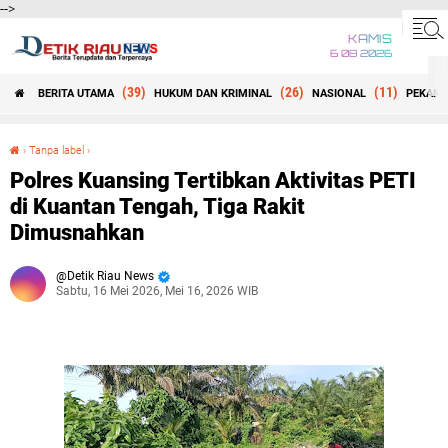
-->
KAMIS
6 08 2026
(39)
(26)
(11)
BERITA UTAMA
HUKUM DAN KRIMINAL
NASIONAL
PEKANB
Beranda
›
Tanpa label
›
Polres Kuansing Tertibkan Aktivitas PETI di Kuantan Tengah, Tiga Rakit Dimusnahkan
Polres Kuansing Tertibkan Aktivitas PETI
di Kuantan Tengah, Tiga Rakit
Dimusnahkan
Detik Riau News
Sabtu, 16 Mei 2026, Mei 16, 2026 WIB