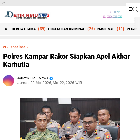
-->
KAMIS
6 08 2026
(39)
(26)
(11)
BERITA UTAMA
HUKUM DAN KRIMINAL
NASIONAL
PEKANB
Beranda
›
Tanpa label
›
Polres Kampar Rakor Siapkan Apel Akbar Karhutla
Polres Kampar Rakor Siapkan Apel Akbar
Karhutla
Detik Riau News
Jumat, 22 Mei 2026, Mei 22, 2026 WIB