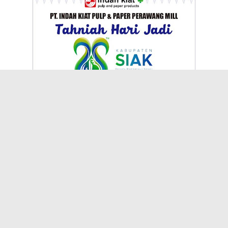
TERPOPULER
Polsek Kuantan Hilir Ungkap Kasus
Penganiayaan Berat, Pelaku Berhasil
Diamankan Kurang dari Tiga Hari
Kasus Penganiayaan di Kepenuhan
Masih Tahap Penyidikan