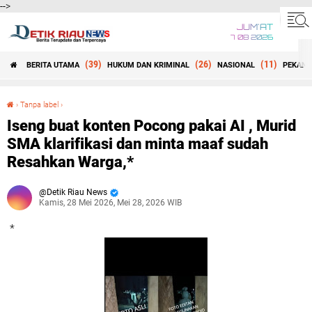
-->
JUM'AT
7 08 2026
(39)
(26)
(11)
BERITA UTAMA
HUKUM DAN KRIMINAL
NASIONAL
PEKANB
Beranda
›
Tanpa label
›
Iseng buat konten Pocong pakai AI , Murid SMA klarifikasi dan minta maaf sudah Resahkan Warga,*
Iseng buat konten Pocong pakai AI , Murid
SMA klarifikasi dan minta maaf sudah
Resahkan Warga,*
Detik Riau News
Kamis, 28 Mei 2026, Mei 28, 2026 WIB
*