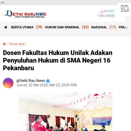
-->
JUM'AT
7 08 2026
(39)
(26)
(11)
BERITA UTAMA
HUKUM DAN KRIMINAL
NASIONAL
PEKANB
Beranda
›
Tanpa label
›
Dosen Fakultas Hukum Unilak Adakan Penyuluhan Hukum di SMA Negeri 16 Pekanbaru
Dosen Fakultas Hukum Unilak Adakan
Penyuluhan Hukum di SMA Negeri 16
Pekanbaru
Detik Riau News
Jumat, 22 Mei 2026, Mei 22, 2026 WIB