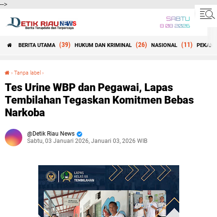
-->
SABTU
8 08 2026
(39)
(26)
(11)
BERITA UTAMA
HUKUM DAN KRIMINAL
NASIONAL
PEKANB
Beranda
›
Tanpa label
›
Tes Urine WBP dan Pegawai, Lapas Tembilahan Tegaskan Komitmen Bebas Narkoba
Tes Urine WBP dan Pegawai, Lapas
Tembilahan Tegaskan Komitmen Bebas
Narkoba
Detik Riau News
Sabtu, 03 Januari 2026, Januari 03, 2026 WIB