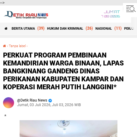
-->
JUM'AT
7 08 2026
(39)
(26)
(11)
BERITA UTAMA
HUKUM DAN KRIMINAL
NASIONAL
PEKANB
Beranda
›
Tanpa label
›
PERKUAT PROGRAM PEMBINAAN KEMANDIRIAN WARGA BINAAN, LAPAS BANGKINANG GANDENG DINAS PERIKANAN KABUPATEN KAMPAR DAN KOPERASI MERAH PUTIH LANGGINI*
PERKUAT PROGRAM PEMBINAAN
KEMANDIRIAN WARGA BINAAN, LAPAS
BANGKINANG GANDENG DINAS
PERIKANAN KABUPATEN KAMPAR DAN
KOPERASI MERAH PUTIH LANGGINI*
Detik Riau News
Jumat, 03 Juli 2026, Juli 03, 2026 WIB
*