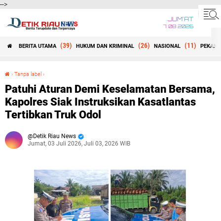
-->
JUM'AT
7 08 2026
(39)
(26)
(11)
BERITA UTAMA
HUKUM DAN KRIMINAL
NASIONAL
PEKANB
Beranda
›
Tanpa label
›
Patuhi Aturan Demi Keselamatan Bersama, Kapolres Siak Instruksikan Kasatlantas Tertibkan Truk Odol
Patuhi Aturan Demi Keselamatan Bersama,
Kapolres Siak Instruksikan Kasatlantas
Tertibkan Truk Odol
Detik Riau News
Jumat, 03 Juli 2026, Juli 03, 2026 WIB