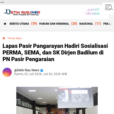
-->
JUM'AT
7 08 2026
(39)
(26)
(11)
BERITA UTAMA
HUKUM DAN KRIMINAL
NASIONAL
PEKANB
Beranda
›
Tanpa label
›
Lapas Pasir Pangarayan Hadiri Sosialisasi PERMA, SEMA, dan SK Dirjen Badilum di PN Pasir Pengaraian
Lapas Pasir Pangarayan Hadiri Sosialisasi
PERMA, SEMA, dan SK Dirjen Badilum di
PN Pasir Pengaraian
Detik Riau News
Kamis, 02 Juli 2026, Juli 02, 2026 WIB