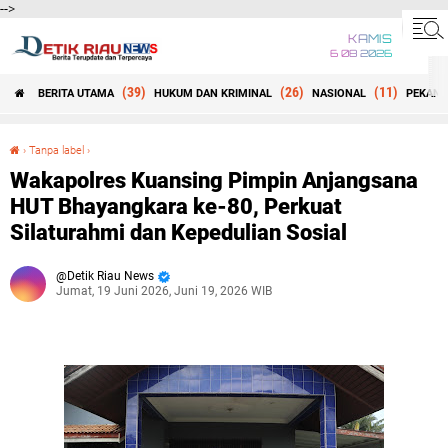
-->
KAMIS
6 08 2026
(39)
(26)
(11)
BERITA UTAMA
HUKUM DAN KRIMINAL
NASIONAL
PEKANB
Beranda
›
Tanpa label
›
Wakapolres Kuansing Pimpin Anjangsana HUT Bhayangkara ke-80, Perkuat Silaturahmi dan Kepedulian Sosial
Wakapolres Kuansing Pimpin Anjangsana
HUT Bhayangkara ke-80, Perkuat
Silaturahmi dan Kepedulian Sosial
Detik Riau News
Jumat, 19 Juni 2026, Juni 19, 2026 WIB