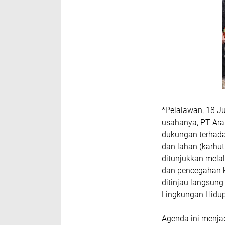
*Pelalawan, 18 J
usahanya, PT Ara
dukungan terhad
dan lahan (karhut
ditunjukkan mela
dan pencegahan ka
ditinjau langsun
Lingkungan Hidu
Agenda ini menja