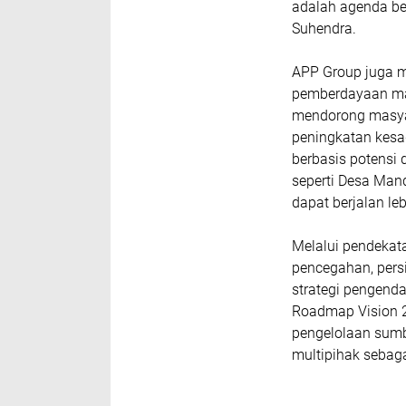
adalah agenda be
Suhendra.
APP Group juga m
pemberdayaan mas
mendorong masyar
peningkatan kesad
berbasis potensi 
seperti Desa Man
dapat berjalan lebi
Melalui pendekat
pencegahan, persi
strategi pengenda
Roadmap Vision 2
pengelolaan sumb
multipihak sebag