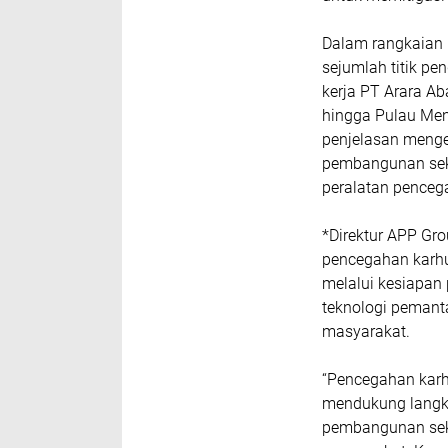
Dalam rangkaian 
sejumlah titik pe
kerja PT Arara Ab
hingga Pulau Men
penjelasan menge
pembangunan seka
peralatan penceg
*Direktur APP Gr
pencegahan karhu
melalui kesiapan 
teknologi pemanta
masyarakat.
“Pencegahan karh
mendukung langka
pembangunan sek