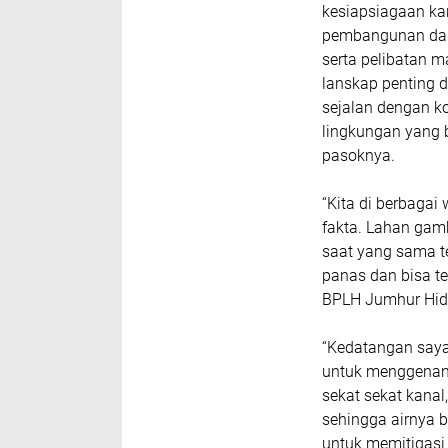
kesiapsiagaan ka
pembangunan dan 
serta pelibatan m
lanskap penting 
sejalan dengan 
lingkungan yang b
pasoknya.
“Kita di berbagai
fakta. Lahan gamb
saat yang sama te
panas dan bisa te
BPLH Jumhur Hid
“Kedatangan saya
untuk menggenang
sekat sekat kana
sehingga airnya b
untuk memitigasi