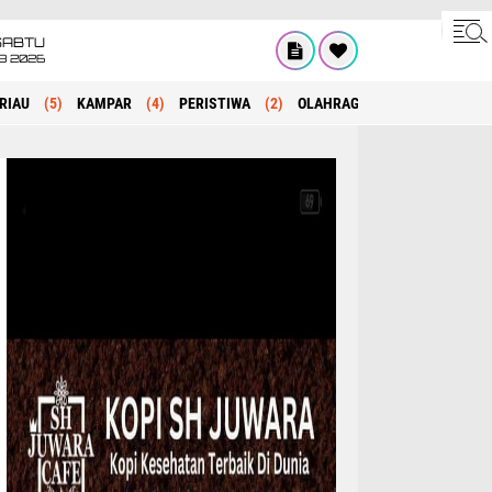
SABTU
8 2026
RIAU
(5)
KAMPAR
(4)
PERISTIWA
(2)
OLAHRAGA
(1)
POLITIK
(