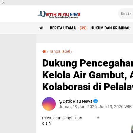
-->
BERITA UTAMA
(39)
HUKUM DAN KRIMINAL
Dukung Pencegahan Karhutla Berbasis Tata Kelola Air Gambut, APP Group Perkuat Kolaborasi di Pelalawan*
›
Tanpa label
›
Dukung Pencegahan 
Kelola Air Gambut,
Kolaborasi di Pelal
Detik Riau News
Jumat, 19 Juni 2026, Juni 19, 2026 WIB
masukkan script iklan
*
disini