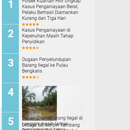
Polsek Kuantan Hilir Ungkap
Kasus Penganiayaan Berat,
Pelaku Berhasil Diamankan
Kurang dari Tiga Hari
Kasus Penganiayaan di
Kepenuhan Masih Tahap
Penyidikan
Dugaan Penyelundupan
Barang Ilegal ke Pulau
Bengkalis
Galian C tanah urung Ilegal di
Langgini masih lancar
Diduga tak berizin Tambang
beroperasional tanpa