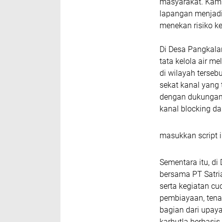
masyarakat. Kami 
lapangan menjadi
menekan risiko ke
Di Desa Pangkala
tata kelola air m
di wilayah terseb
sekat kanal yang
dengan dukungan 
kanal blocking da
masukkan script i
Sementara itu, di
bersama PT Satr
serta kegiatan cu
pembiayaan, tenag
bagian dari upa
karhutla berbasis t