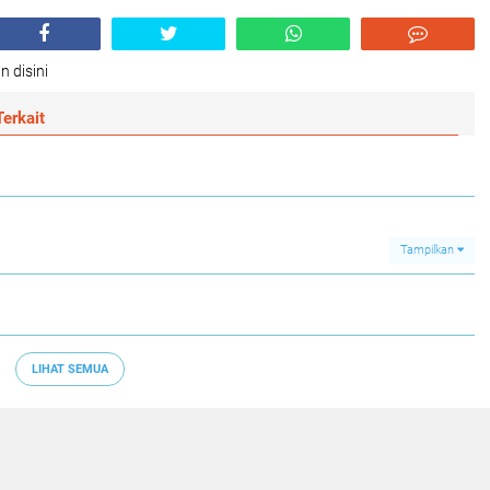
n disini
erkait
Tampilkan
LIHAT SEMUA