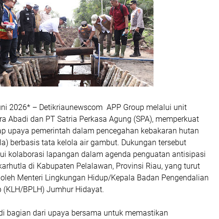
uni 2026* – Detikriaunewscom APP Group melalui unit
ra Abadi dan PT Satria Perkasa Agung (SPA), memperkuat
ap upaya pemerintah dalam pencegahan kebakaran hutan
la) berbasis tata kelola air gambut. Dukungan tersebut
lui kolaborasi lapangan dalam agenda penguatan antisipasi
rhutla di Kabupaten Pelalawan, Provinsi Riau, yang turut
g oleh Menteri Lingkungan Hidup/Kepala Badan Pengendalian
p (KLH/BPLH) Jumhur Hidayat.
di bagian dari upaya bersama untuk memastikan