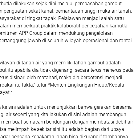
rhutla dilakukan sejak dini melalui pembasahan gambut,
penguatan sekat kanal, pemantauan tinggi muka air tanah,
asyarakat di tingkat tapak. Pelalawan menjadi salah satu
dalam memperkuat praktik kolaboratif pencegahan karhutla,
komitmen APP Group dalam mendukung pengelolaan
ertanggung jawab di seluruh wilayah operasional dan rantai
 wilayah di tanah air yang memiliki lahan gambut adalah
ut itu apabila dia tidak digenangi secara terus menerus pada
rus disinari oleh matahari, maka dia berpotensi menjadi
rbakar itu fakta,” tutur *Menteri Lingkungan Hidup/Kepala
ayat.*
 ke sini adalah untuk menunjukkan bahwa gerakan bersama
i air seperti yang kita lakukan di sini adalah membangun
l, membuat semacam bendungan dengan membatasi debit air
isa melimpah ke sekitar sini itu adalah bagian dari upaya
 agar bencana kebakaran lahan bisa dikurangi,” tambahnya.