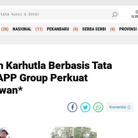
8 0
(26)
NASIONAL
(11)
PEKANBARU
(6)
SERBA SERBI
(6)
PROVINSI 
Beranda
Karhutla Berbasis Tata
 APP Group Perkuat
awan*
Komentar (
)