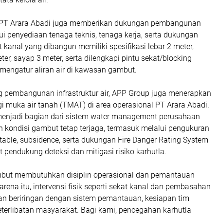
, PT Arara Abadi juga memberikan dukungan pembangunan
ui penyediaan tenaga teknis, tenaga kerja, serta dukungan
t kanal yang dibangun memiliki spesifikasi lebar 2 meter,
er, sayap 3 meter, serta dilengkapi pintu sekat/blocking
engatur aliran air di kawasan gambut.
 pembangunan infrastruktur air, APP Group juga menerapkan
i muka air tanah (TMAT) di area operasional PT Arara Abadi.
enjadi bagian dari sistem water management perusahaan
 kondisi gambut tetap terjaga, termasuk melalui pengukuran
r table, subsidence, serta dukungan Fire Danger Rating System
 pendukung deteksi dan mitigasi risiko karhutla.
but membutuhkan disiplin operasional dan pemantauan
arena itu, intervensi fisik seperti sekat kanal dan pembasahan
lan beriringan dengan sistem pemantauan, kesiapan tim
eterlibatan masyarakat. Bagi kami, pencegahan karhutla