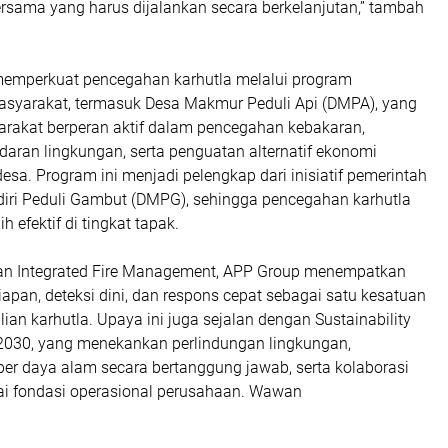
rsama yang harus dijalankan secara berkelanjutan,” tambah
emperkuat pencegahan karhutla melalui program
yarakat, termasuk Desa Makmur Peduli Api (DMPA), yang
akat berperan aktif dalam pencegahan kebakaran,
aran lingkungan, serta penguatan alternatif ekonomi
desa. Program ini menjadi pelengkap dari inisiatif pemerintah
diri Peduli Gambut (DMPG), sehingga pencegahan karhutla
h efektif di tingkat tapak.
an Integrated Fire Management, APP Group menempatkan
apan, deteksi dini, dan respons cepat sebagai satu kesatuan
lian karhutla. Upaya ini juga sejalan dengan Sustainability
030, yang menekankan perlindungan lingkungan,
er daya alam secara bertanggung jawab, serta kolaborasi
ai fondasi operasional perusahaan. Wawan