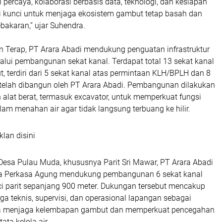
percaya, kolaborasi berbasis data, teknologi, dan kesiapan
 kunci untuk menjaga ekosistem gambut tetap basah dan
bakaran,” ujar Suhendra.
n Terap, PT Arara Abadi mendukung penguatan infrastruktur
elalui pembangunan sekat kanal. Terdapat total 13 sekat kanal
ut, terdiri dari 5 sekat kanal atas permintaan KLH/BPLH dan 8
 telah dibangun oleh PT Arara Abadi. Pembangunan dilakukan
alat berat, termasuk excavator, untuk memperkuat fungsi
lam menahan air agar tidak langsung terbuang ke hilir.
klan disini
 Desa Pulau Muda, khususnya Parit Sri Mawar, PT Arara Abadi
ia Perkasa Agung mendukung pembangunan 6 sekat kanal
ci parit sepanjang 900 meter. Dukungan tersebut mencakup
a teknis, supervisi, dan operasional lapangan sebagai
ya menjaga kelembapan gambut dan memperkuat pencegahan
ata kelola air.