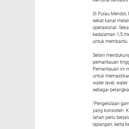
Di Pulau Mendol
sekat kanal melal
operasional. Seka
kedalaman 1,5 met
untuk membantu m
Selain mendukung
pemantauan tingg
Pemantauan ini m
untuk memastikan
water level, wate
sebagai perangkat
“Pengelolaan gam
yang konsisten. K
lahan perlu berja
lapangan, serta k