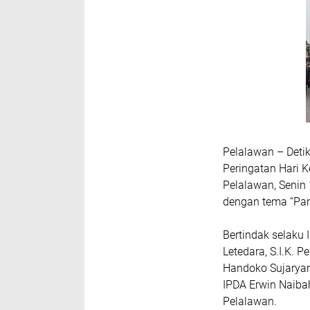
Pelalawan – Deti
Peringatan Hari 
Pelalawan, Senin
dengan tema “Pan
Bertindak selaku
Letedara, S.I.K.
Handoko Sujaryan
IPDA Erwin Naibah
Pelalawan.