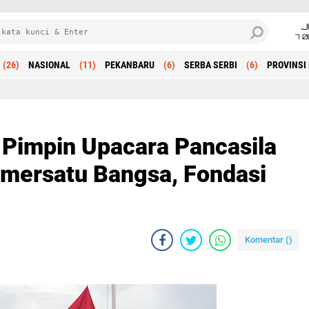
J
7 
(26)
NASIONAL
(11)
PEKANBARU
(6)
SERBA SERBI
(6)
PROVINSI 
Beranda
 Pimpin Upacara Pancasila
emersatu Bangsa, Fondasi
Komentar (
)