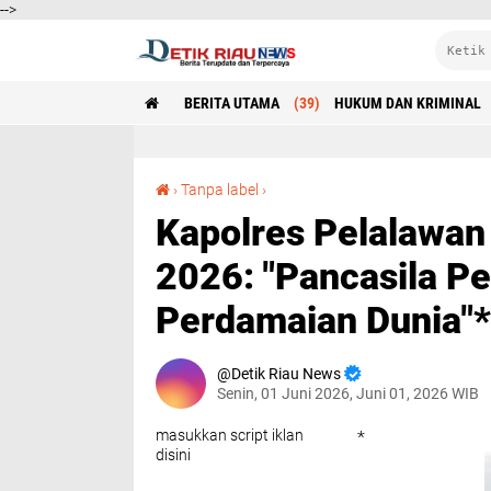
-->
BERITA UTAMA
(39)
HUKUM DAN KRIMINAL
Kapolres Pelalawan Pimpin Upacara Pancasila 2026: "Pancasila Pemersatu Bangsa, Fondasi Perdamaian Dunia"*
›
Tanpa label
›
Kapolres Pelalawan
2026: "Pancasila P
Perdamaian Dunia"*
Detik Riau News
Senin, 01 Juni 2026, Juni 01, 2026 WIB
masukkan script iklan
*
disini