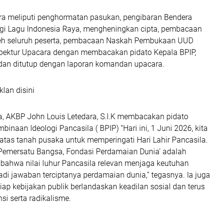
a meliputi penghormatan pasukan, pengibaran Bendera
ingi Lagu Indonesia Raya, mengheningkan cipta, pembacaan
leh seluruh peserta, pembacaan Naskah Pembukaan UUD
pektur Upacara dengan membacakan pidato Kepala BPIP,
an ditutup dengan laporan komandan upacara.
klan disini
 AKBP John Louis Letedara, S.I.K membacakan pidato
inaan Ideologi Pancasila ( BPIP) “Hari ini, 1 Juni 2026, kita
i atas tanah pusaka untuk memperingati Hari Lahir Pancasila.
Pemersatu Bangsa, Fondasi Perdamaian Dunia’ adalah
 bahwa nilai luhur Pancasila relevan menjaga keutuhan
di jawaban terciptanya perdamaian dunia,” tegasnya. Ia juga
iap kebijakan publik berlandaskan keadilan sosial dan terus
si serta radikalisme.