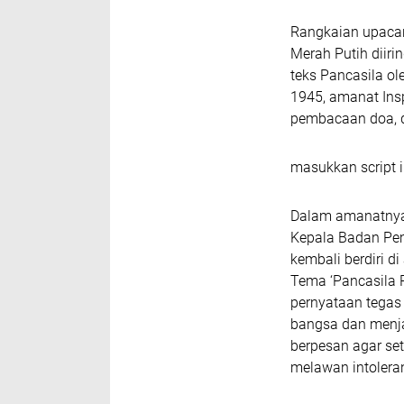
Rangkaian upacar
Merah Putih diir
teks Pancasila o
1945, amanat Ins
pembacaan doa, d
masukkan script i
Dalam amanatnya,
Kepala Badan Pemb
kembali berdiri d
Tema ‘Pancasila 
pernyataan tegas
bangsa dan menja
berpesan agar set
melawan intoleran