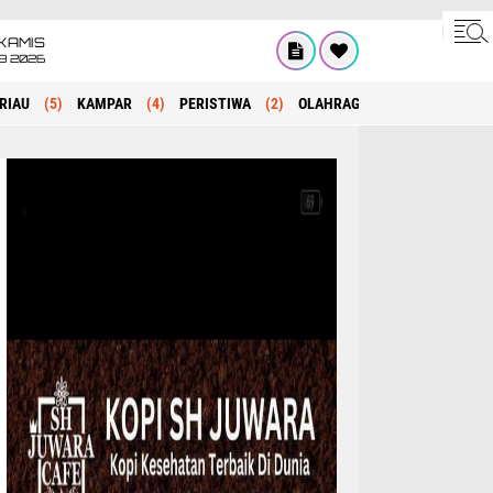
KAMIS
8 2026
RIAU
(5)
KAMPAR
(4)
PERISTIWA
(2)
OLAHRAGA
(1)
POLITIK
(