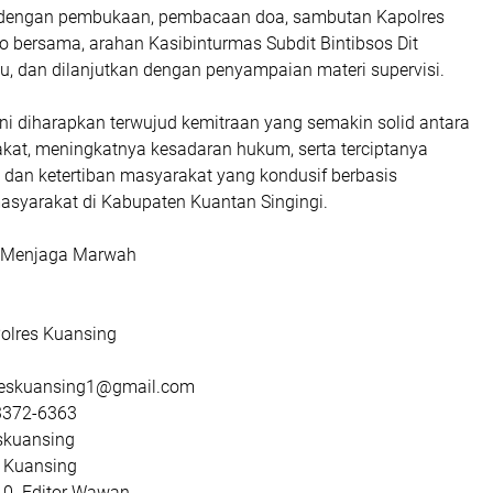
i dengan pembukaan, pembacaan doa, sambutan Kapolres
to bersama, arahan Kasibinturmas Subdit Bintibsos Dit
u, dan dilanjutkan dengan penyampaian materi supervisi.
ini diharapkan terwujud kemitraan yang semakin solid antara
akat, meningkatnya kesadaran hukum, serta terciptanya
 dan ketertiban masyarakat yang kondusif berbasis
 masyarakat di Kabupaten Kuantan Singingi.
, Menjaga Marwah
olres Kuansing
reskuansing1@gmail.com
3372-6363
skuansing
 Kuansing
10. Editor Wawan