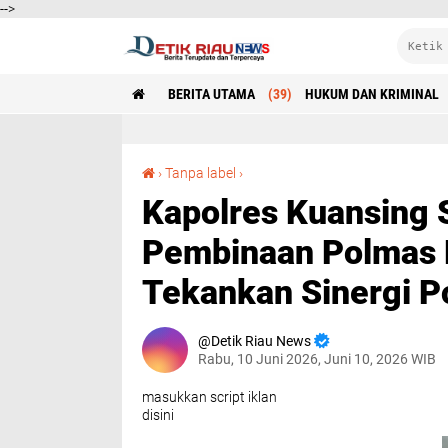
-->
BERITA UTAMA
(39)
HUKUM DAN KRIMINAL
Kapolres Kuansing Sambut Supervisi Pembinaan Polmas Dit Binmas Polda Riau, Tekankan Sinergi Polri dan Masyarakat
›
Tanpa label
›
Kapolres Kuansing 
Pembinaan Polmas D
Tekankan Sinergi P
Detik Riau News
Rabu, 10 Juni 2026, Juni 10, 2026 WIB
masukkan script iklan
disini