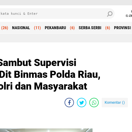
6 0
(26)
NASIONAL
(11)
PEKANBARU
(6)
SERBA SERBI
(6)
PROVINSI 
Beranda
Sambut Supervisi
it Binmas Polda Riau,
olri dan Masyarakat
Komentar (
)