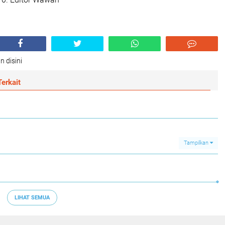
n disini
erkait
Tampilkan
LIHAT SEMUA