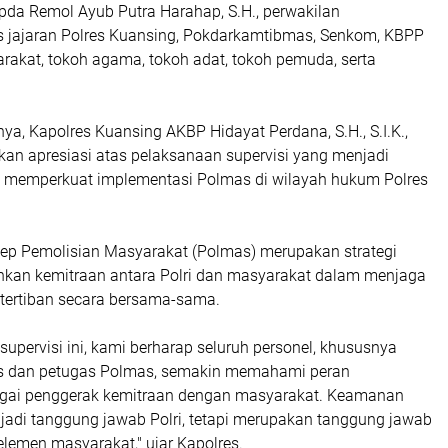
pda Remol Ayub Putra Harahap, S.H., perwakilan
jajaran Polres Kuansing, Pokdarkamtibmas, Senkom, KBPP
arakat, tokoh agama, tokoh adat, tokoh pemuda, serta
a, Kapolres Kuansing AKBP Hidayat Perdana, S.H., S.I.K.,
an apresiasi atas pelaksanaan supervisi yang menjadi
memperkuat implementasi Polmas di wilayah hukum Polres
ep Pemolisian Masyarakat (Polmas) merupakan strategi
kan kemitraan antara Polri dan masyarakat dalam menjaga
ertiban secara bersama-sama.
 supervisi ini, kami berharap seluruh personel, khususnya
 dan petugas Polmas, semakin memahami peran
agai penggerak kemitraan dengan masyarakat. Keamanan
adi tanggung jawab Polri, tetapi merupakan tanggung jawab
lemen masyarakat," ujar Kapolres.