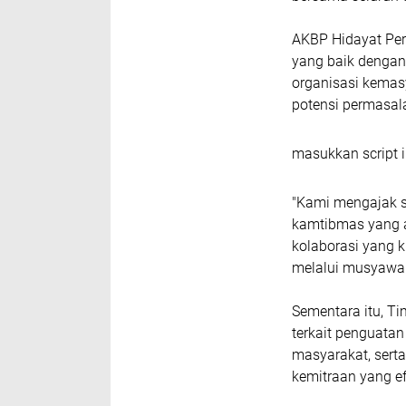
AKBP Hidayat Pe
yang baik dengan
organisasi kemas
potensi permasala
masukkan script i
"Kami mengajak se
kamtibmas yang a
kolaborasi yang 
melalui musyawar
Sementara itu, T
terkait penguata
masyarakat, sert
kemitraan yang efe