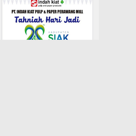
TERPOPULER
Polsek Kuantan Hilir Ungkap
Kasus Penganiayaan Berat,
Pelaku Berhasil Diamankan
Kurang dari Tiga Hari
Kasus Penganiayaan di
Kepenuhan Masih Tahap