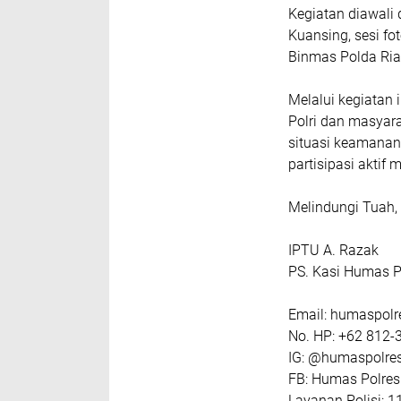
Kegiatan diawal
Kuansing, sesi fo
Binmas Polda Ria
Melalui kegiatan 
Polri dan masyar
situasi keamanan
partisipasi aktif
Melindungi Tuah
IPTU A. Razak
PS. Kasi Humas P
Email: humaspol
No. HP: +62 812-
IG: @humaspolre
FB: Humas Polres
Layanan Polisi: 1