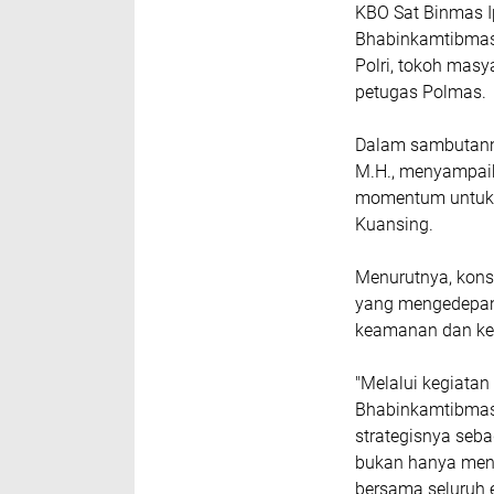
KBO Sat Binmas I
Bhabinkamtibmas 
Polri, tokoh masy
petugas Polmas.
Dalam sambutanny
M.H., menyampaik
momentum untuk 
Kuansing.
Menurutnya, kons
yang mengedepan
keamanan dan ket
"Melalui kegiatan
Bhabinkamtibmas
strategisnya seb
bukan hanya menj
bersama seluruh e