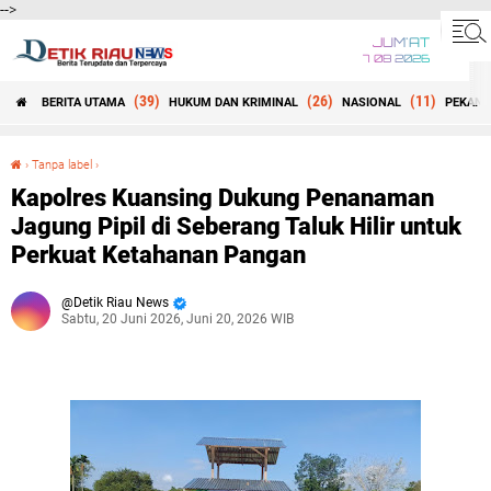
-->
JUM'AT
7 08 2026
(39)
(26)
(11)
BERITA UTAMA
HUKUM DAN KRIMINAL
NASIONAL
PEKANB
Beranda
›
Tanpa label
›
Kapolres Kuansing Dukung Penanaman Jagung Pipil di Seberang Taluk Hilir untuk Perkuat Ketahanan Pangan
Kapolres Kuansing Dukung Penanaman
Jagung Pipil di Seberang Taluk Hilir untuk
Perkuat Ketahanan Pangan
Detik Riau News
Sabtu, 20 Juni 2026, Juni 20, 2026 WIB