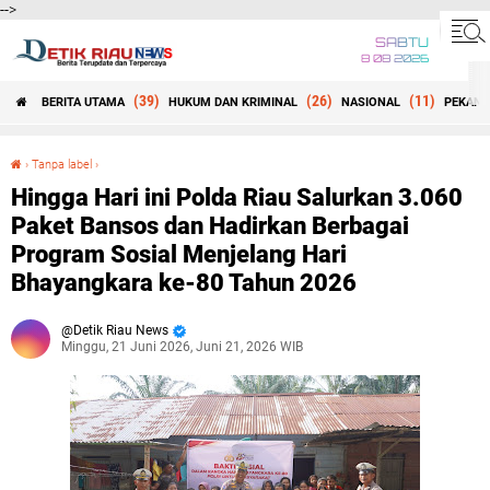
-->
SABTU
8 08 2026
(39)
(26)
(11)
BERITA UTAMA
HUKUM DAN KRIMINAL
NASIONAL
PEKANB
Beranda
›
Tanpa label
›
Hingga Hari ini Polda Riau Salurkan 3.060 Paket Bansos dan Hadirkan Berbagai Program Sosial Menjelang Hari Bhayangkara ke-80 Tahun 2026
Hingga Hari ini Polda Riau Salurkan 3.060
Paket Bansos dan Hadirkan Berbagai
Program Sosial Menjelang Hari
Bhayangkara ke-80 Tahun 2026
Detik Riau News
Minggu, 21 Juni 2026, Juni 21, 2026 WIB