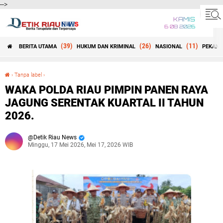
-->
KAMIS
6 08 2026
(39)
(26)
(11)
BERITA UTAMA
HUKUM DAN KRIMINAL
NASIONAL
PEKANB
Beranda
›
Tanpa label
›
WAKA POLDA RIAU PIMPIN PANEN RAYA JAGUNG SERENTAK KUARTAL II TAHUN 2026.
WAKA POLDA RIAU PIMPIN PANEN RAYA
JAGUNG SERENTAK KUARTAL II TAHUN
2026.
Detik Riau News
Minggu, 17 Mei 2026, Mei 17, 2026 WIB