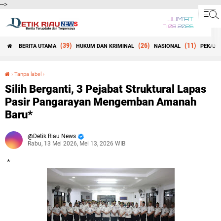
-->
JUM'AT
7 08 2026
(39)
(26)
(11)
BERITA UTAMA
HUKUM DAN KRIMINAL
NASIONAL
PEKANB
Beranda
›
Tanpa label
›
Silih Berganti, 3 Pejabat Struktural Lapas Pasir Pangarayan Mengemban Amanah Baru*
Silih Berganti, 3 Pejabat Struktural Lapas
Pasir Pangarayan Mengemban Amanah
Baru*
Detik Riau News
Rabu, 13 Mei 2026, Mei 13, 2026 WIB
*