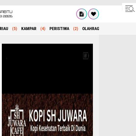
SABTU
8 2026
RIAU
(5)
KAMPAR
(4)
PERISTIWA
(2)
OLAHRAGA
(1)
POLITIK
(