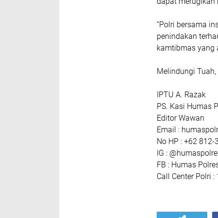
dapat merugikan 
“Polri bersama in
penindakan terha
kamtibmas yang a
Melindungi Tuah
IPTU A. Razak
PS. Kasi Humas P
Editor Wawan
Email : humaspo
No HP : +62 812-
IG : @humaspolr
FB : Humas Polre
Call Center Polri :