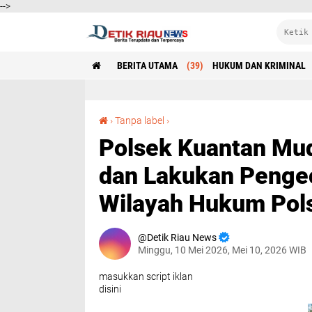
-->
BERITA UTAMA
(39)
HUKUM DAN KRIMINAL
Polsek Kuantan Mudik Tertibkan Aktivitas Peti dan Lakukan Pengecekan Lokasi Galian C di Wilayah Hukum Polsek Kuantan Mudik
›
Tanpa label
›
Polsek Kuantan Mudi
dan Lakukan Pengec
Wilayah Hukum Pol
Detik Riau News
Minggu, 10 Mei 2026, Mei 10, 2026 WIB
masukkan script iklan
disini