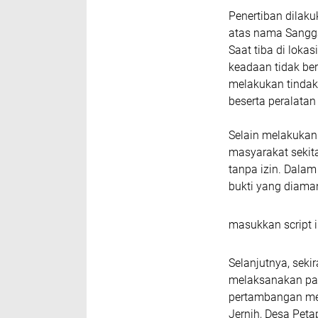
Penertiban dilak
atas nama Sangga
Saat tiba di loka
keadaan tidak ber
melakukan tinda
beserta peralatan
Selain melakukan
masyarakat sekit
tanpa izin. Dalam
bukti yang diama
masukkan script i
Selanjutnya, seki
melaksanakan patr
pertambangan men
Jernih, Desa Pet