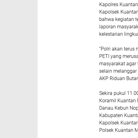
Kapolres Kuantan 
Kapolsek Kuantan
bahwa kegiatan t
laporan masyara
kelestarian lingk
“Polri akan terus 
PETI yang merusa
masyarakat agar 
selain melanggar
AKP Riduan Butar
Sekira pukul 11.
Koramil Kuantan 
Danau Kebun Nopi
Kabupaten Kuantan
Kapolsek Kuantan
Polsek Kuantan M