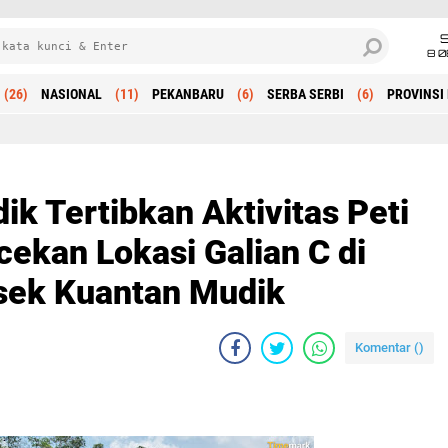
8 0
(26)
NASIONAL
(11)
PEKANBARU
(6)
SERBA SERBI
(6)
PROVINSI 
Beranda
k Tertibkan Aktivitas Peti
ekan Lokasi Galian C di
sek Kuantan Mudik
Komentar (
)