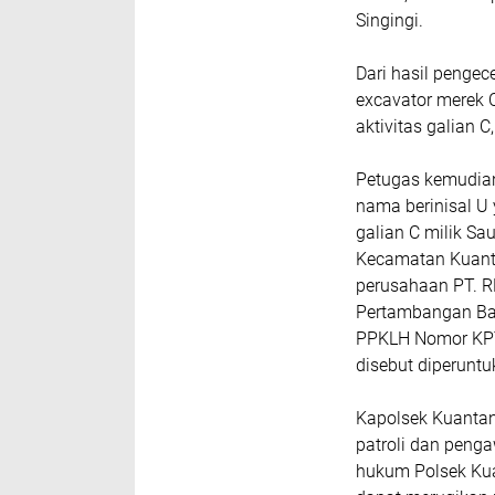
Singingi.
Dari hasil pengec
excavator merek C
aktivitas galian C
Petugas kemudia
nama berinisal U
galian C milik Sa
Kecamatan Kuanta
perusahaan PT. R
Pertambangan Ba
PPKLH Nomor KPTS
disebut diperunt
Kapolsek Kuanta
patroli dan peng
hukum Polsek Kua