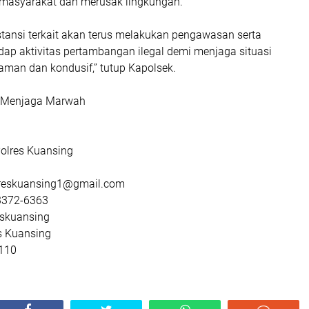
masyarakat dan merusak lingkungan.
stansi terkait akan terus melakukan pengawasan serta
dap aktivitas pertambangan ilegal demi menjaga situasi
man dan kondusif,” tutup Kapolsek.
, Menjaga Marwah
olres Kuansing
lreskuansing1@gmail.com
3372-6363
eskuansing
s Kuansing
 110