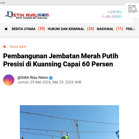
-->
KAMIS
6 08 2026
(39)
(26)
(11)
BERITA UTAMA
HUKUM DAN KRIMINAL
NASIONAL
PEKANB
Beranda
›
Tanpa label
›
Pembangunan Jembatan Merah Putih Presisi di Kuansing Capai 60 Persen
Pembangunan Jembatan Merah Putih
Presisi di Kuansing Capai 60 Persen
Detik Riau News
Jumat, 29 Mei 2026, Mei 29, 2026 WIB