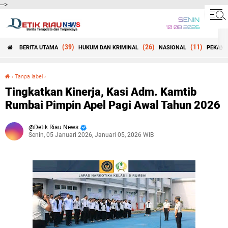
-->
SENIN
10 08 2026
(39)
(26)
(11)
BERITA UTAMA
HUKUM DAN KRIMINAL
NASIONAL
PEKANB
Beranda
›
Tanpa label
›
Tingkatkan Kinerja, Kasi Adm. Kamtib Rumbai Pimpin Apel Pagi Awal Tahun 2026
Tingkatkan Kinerja, Kasi Adm. Kamtib
Rumbai Pimpin Apel Pagi Awal Tahun 2026
Detik Riau News
Senin, 05 Januari 2026, Januari 05, 2026 WIB