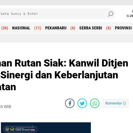
6 0
(26)
NASIONAL
(11)
PEKANBARU
(6)
SERBA SERBI
(6)
PROVINSI 
Beranda
n Rutan Siak: Kanwil Ditjen
Sinergi dan Keberlanjutan
tan
Komentar (
)
26 WIB