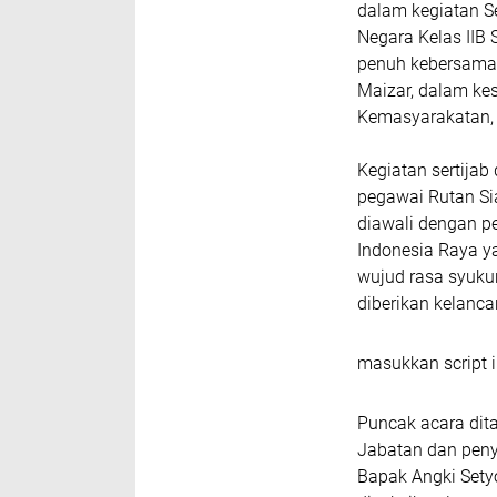
dalam kegiatan S
Negara Kelas IIB 
penuh kebersamaa
Maizar, dalam ke
Kemasyarakatan,
Kegiatan sertijab 
pegawai Rutan Sia
diawali dengan p
Indonesia Raya ya
wujud rasa syuku
diberikan kelanc
masukkan script i
Puncak acara dit
Jabatan dan peny
Bapak Angki Setyo