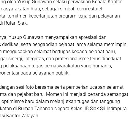
ung oleh Yusup Gunawan selaku perwakilan Kepala Kantor
masyarakatan Riau, sebagai simbol resmi estafet
ta komitmen keberlanjutan program kerja dan pelayanan
i Rutan Siak.
ya, Yusup Gunawan menyampaikan apresiasi dan
 dedikasi serta pengabdian pejabat lama selama memimpin
uga mengucapkan selamat bertugas kepada pejabat baru,
ar sinergi, integritas, dan profesionalisme terus diperkuat
 pelaksanaan tugas pemasyarakatan yang humanis,
rorientasi pada pelayanan publik.
i dengan sesi foto bersama serta pemberian ucapan selamat
ama dan pejabat baru. Momen ini menjadi penanda semangat
 optimisme baru dalam melanjutkan tugas dan tanggung
atan di Rumah Tahanan Negara Kelas IIB Siak Sri Indrapura
asi Kantor Wilayah