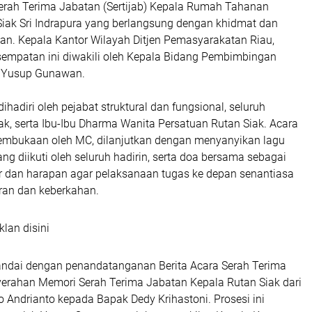
erah Terima Jabatan (Sertijab) Kepala Rumah Tahanan
Siak Sri Indrapura yang berlangsung dengan khidmat dan
n. Kepala Kantor Wilayah Ditjen Pemasyarakatan Riau,
sempatan ini diwakili oleh Kepala Bidang Pembimbingan
 Yusup Gunawan.
dihadiri oleh pejabat struktural dan fungsional, seluruh
k, serta Ibu-Ibu Dharma Wanita Persatuan Rutan Siak. Acara
embukaan oleh MC, dilanjutkan dengan menyanyikan lagu
ng diikuti oleh seluruh hadirin, serta doa bersama sebagai
r dan harapan agar pelaksanaan tugas ke depan senantiasa
aran dan keberkahan.
klan disini
andai dengan penandatanganan Berita Acara Serah Terima
erahan Memori Serah Terima Jabatan Kepala Rutan Siak dari
 Andrianto kepada Bapak Dedy Krihastoni. Prosesi ini