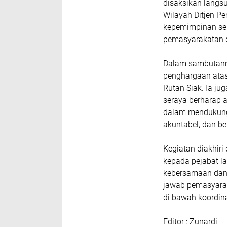
disaksikan langs
Wilayah Ditjen Pe
kepemimpinan ser
pemasyarakatan d
Dalam sambutann
penghargaan atas
Rutan Siak. Ia j
seraya berharap ag
dalam mendukung
akuntabel, dan be
Kegiatan diakhir
kepada pejabat l
kebersamaan dan
jawab pemasyarak
di bawah koordin
Editor : Zunardi