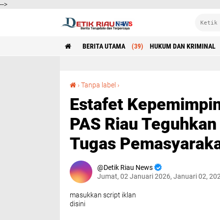
-->
BERITA UTAMA
(39)
HUKUM DAN KRIMINAL
Estafet Kepemimpinan Rutan Siak: Kanwil Ditjen PAS Riau Teguhkan Sinergi dan Keberlanjutan Tugas Pemasyarakatan
›
Tanpa label
›
Estafet Kepemimpina
PAS Riau Teguhkan 
Tugas Pemasyaraka
Detik Riau News
Jumat, 02 Januari 2026, Januari 02, 20
masukkan script iklan
disini