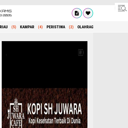
KAMIS
8 2026
RIAU
(5)
KAMPAR
(4)
PERISTIWA
(2)
OLAHRAGA
(1)
POLITIK
(