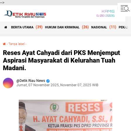
-->
KAMIS
6 08 2026
(39)
(26)
(11)
BERITA UTAMA
HUKUM DAN KRIMINAL
NASIONAL
PEKANB
Beranda
›
Tanpa label
›
Reses Ayat Cahyadi dari PKS Menjemput Aspirasi Masyarakat di Kelurahan Tuah Madani.
Reses Ayat Cahyadi dari PKS Menjemput
Aspirasi Masyarakat di Kelurahan Tuah
Madani.
Detik Riau News
Jumat, 07 November 2025, November 07, 2025 WIB