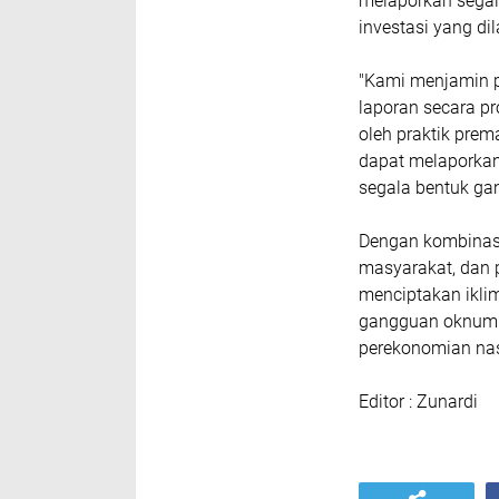
melaporkan segal
investasi yang di
"Kami menjamin p
laporan secara pr
oleh praktik pr
dapat melaporkan
segala bentuk ga
Dengan kombinasi 
masyarakat, dan 
menciptakan iklim
gangguan oknum 
perekonomian nas
Editor : Zunardi