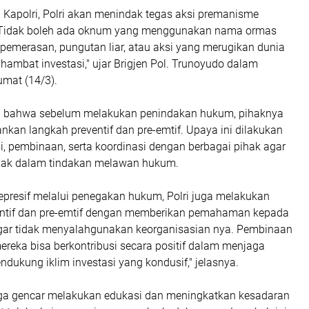
 Kapolri, Polri akan menindak tegas aksi premanisme
 Tidak boleh ada oknum yang menggunakan nama ormas
pemerasan, pungutan liar, atau aksi yang merugikan dunia
ambat investasi," ujar Brigjen Pol. Trunoyudo dalam
umat (14/3).
n bahwa sebelum melakukan penindakan hukum, pihaknya
kan langkah preventif dan pre-emtif. Upaya ini dilakukan
si, pembinaan, serta koordinasi dengan berbagai pihak agar
ebak dalam tindakan melawan hukum.
represif melalui penegakan hukum, Polri juga melakukan
entif dan pre-emtif dengan memberikan pemahaman kepada
ar tidak menyalahgunakan keorganisasian nya. Pembinaan
mereka bisa berkontribusi secara positif dalam menjaga
ndukung iklim investasi yang kondusif," jelasnya.
 juga gencar melakukan edukasi dan meningkatkan kesadaran