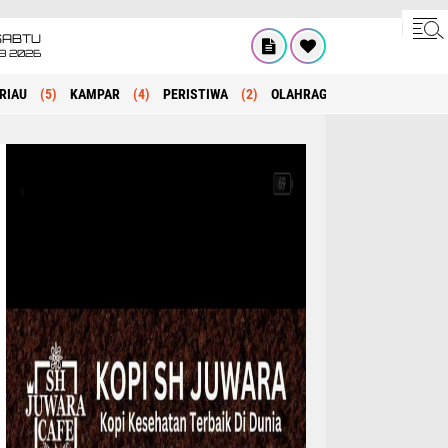
SABTU
8 2026
RIAU
(5)
KAMPAR
(4)
PERISTIWA
(2)
OLAHRAGA
(1)
POLITIK
(