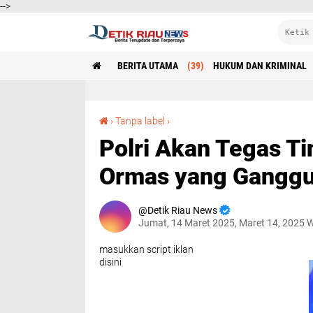
-->
BERITA UTAMA
(39)
HUKUM DAN KRIMINAL
Polri Akan Tegas Tindak Preman Berkedok Ormas yang Ganggu Investasi
›
Tanpa label
›
Polri Akan Tegas T
Ormas yang Ganggu 
Detik Riau News
Jumat, 14 Maret 2025, Maret 14, 2025 
masukkan script iklan
disini