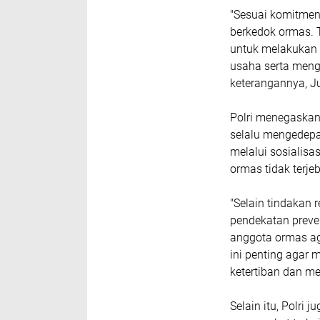
"Sesuai komitmen
berkedok ormas.
untuk melakukan 
usaha serta mengh
keterangannya, J
Polri menegaska
selalu mengedepan
melalui sosialisa
ormas tidak terj
"Selain tindakan 
pendekatan prev
anggota ormas ag
ini penting agar 
ketertiban dan me
Selain itu, Polri