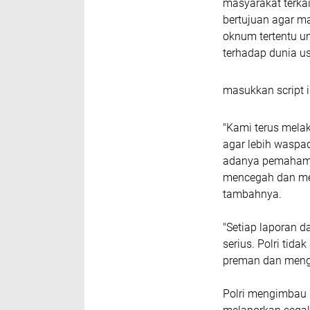
masyarakat terka
bertujuan agar 
oknum tertentu u
terhadap dunia u
masukkan script i
"Kami terus mela
agar lebih waspa
adanya pemahaman
mencegah dan mel
tambahnya.
"Setiap laporan d
serius. Polri ti
preman dan mengha
Polri mengimbau 