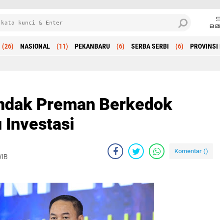
8 0
(26)
NASIONAL
(11)
PEKANBARU
(6)
SERBA SERBI
(6)
PROVINSI 
Beranda
indak Preman Berkedok
Investasi
Komentar (
)
WIB