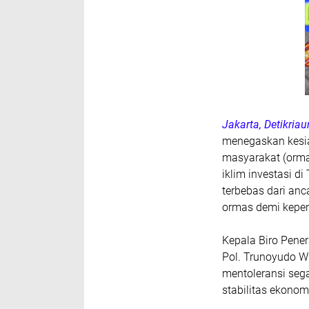
Jakarta, Detikri
menegaskan kesi
masyarakat (orma
iklim investasi d
terbebas dari a
ormas demi kepen
Kepala Biro Pene
Pol. Trunoyudo W
mentoleransi seg
stabilitas ekonom