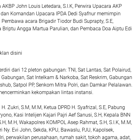
 AKBP John Louis Letedara, S.I.K, Perwira Upacara AKP
.H, dan Komandan Upacara IPDA Dedi Syafnur memimpin
 Pembawa acara Brigadir Tiodor Budi Suprapty, S.E,
a Briptu Angga Martua Parulian, dan Pembaca Doa Aiptu Edi
klan disini
rdiri dari 12 pleton gabungan: TNI, Sat Lantas, Sat Polairud,
f Gabungan, Sat Intelkam & Narkoba, Sat Reskrim, Gabungan
ishub, Satpol PP, Senkom Mitra Polri, dan Damkar Pelalawan.
mencerminkan kekompakan lintas instansi.
i H. Zukri, S.M, M.M, Ketua DPRD H. Syafrizal, S.E, Pabung
ryono, Kasi Intelijen Kajari Pajri Aef Sanusi, S.H, Kepala BNN
S.H, M.H, Wakapolres KOMPOL Asep Rahmat, S.H, S.I.K, M.M,
 Ny. Evi John, Sekda, KPU, Bawaslu, PJU, Kapolsek,
i, perwakilan perusahaan, rumah sakit, tokoh agama, adat,