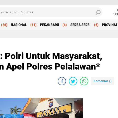
J
7 
(26)
NASIONAL
(11)
PEKANBARU
(6)
SERBA SERBI
(6)
PROVINSI 
Beranda
 Polri Untuk Masyarakat,
n Apel Polres Pelalawan*
Komentar (
)