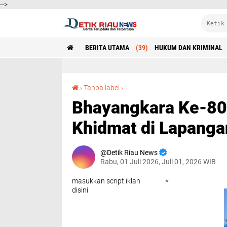
-->
BERITA UTAMA
(39)
HUKUM DAN KRIMINAL
Bhayangkara Ke-80: Polri Untuk Masyarakat, Khidmat di Lapangan Apel Polres Pelalawan*
›
Tanpa label
›
Bhayangkara Ke-80:
Khidmat di Lapanga
Detik Riau News
Rabu, 01 Juli 2026, Juli 01, 2026 WIB
masukkan script iklan
*
disini