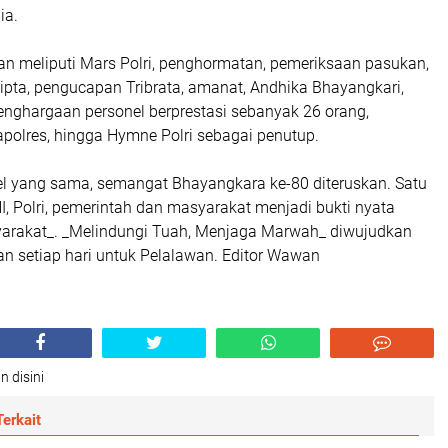
ia.
an meliputi Mars Polri, penghormatan, pemeriksaan pasukan,
pta, pengucapan Tribrata, amanat, Andhika Bhayangkari,
enghargaan personel berprestasi sebanyak 26 orang,
olres, hingga Hymne Polri sebagai penutup.
el yang sama, semangat Bhayangkara ke-80 diteruskan. Satu
I, Polri, pemerintah dan masyarakat menjadi bukti nyata
yarakat_. _Melindungi Tuah, Menjaga Marwah_ diwujudkan
an setiap hari untuk Pelalawan. Editor Wawan
n disini
erkait