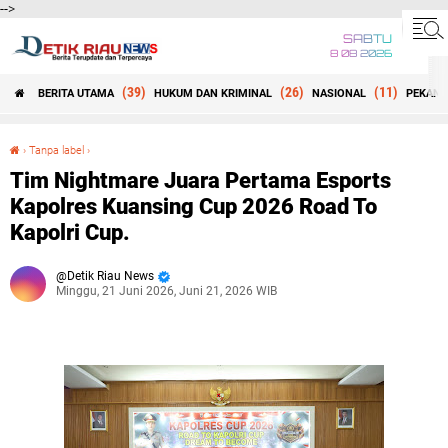
-->
SABTU
8 08 2026
(39)
(26)
(11)
BERITA UTAMA
HUKUM DAN KRIMINAL
NASIONAL
PEKANB
Beranda
›
Tanpa label
›
Tim Nightmare Juara Pertama Esports Kapolres Kuansing Cup 2026 Road To Kapolri Cup.
Tim Nightmare Juara Pertama Esports
Kapolres Kuansing Cup 2026 Road To
Kapolri Cup.
Detik Riau News
Minggu, 21 Juni 2026, Juni 21, 2026 WIB