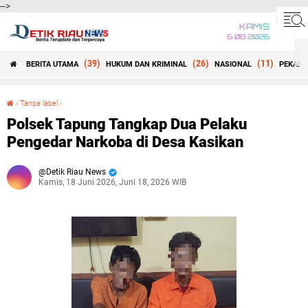
-->
KAMIS
6 08 2026
(39)
(26)
(11)
BERITA UTAMA
HUKUM DAN KRIMINAL
NASIONAL
PEKANB
Beranda
›
Tanpa label
›
Polsek Tapung Tangkap Dua Pelaku Pengedar Narkoba di Desa Kasikan
Polsek Tapung Tangkap Dua Pelaku
Pengedar Narkoba di Desa Kasikan
Detik Riau News
Kamis, 18 Juni 2026, Juni 18, 2026 WIB