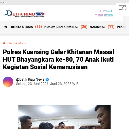
-->
JUM'AT
7 08 2026
(39)
(26)
(11)
BERITA UTAMA
HUKUM DAN KRIMINAL
NASIONAL
PEKANB
Beranda
›
Tanpa label
›
Polres Kuansing Gelar Khitanan Massal HUT Bhayangkara ke-80, 70 Anak Ikuti Kegiatan Sosial Kemanusiaan
Polres Kuansing Gelar Khitanan Massal
HUT Bhayangkara ke-80, 70 Anak Ikuti
Kegiatan Sosial Kemanusiaan
Detik Riau News
Selasa, 23 Juni 2026, Juni 23, 2026 WIB