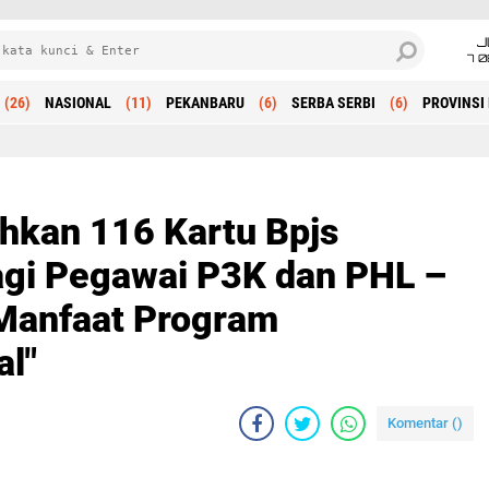
J
7 
(26)
NASIONAL
(11)
PEKANBARU
(6)
SERBA SERBI
(6)
PROVINSI 
Beranda
hkan 116 Kartu Bpjs
agi Pegawai P3K dan PHL –
Manfaat Program
al"
Komentar (
)