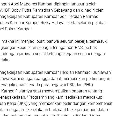
angan Apel Mapolres Kampar dipimpin langsung oleh
AKBP Boby Putra Ramadhan Sebayang dan dihadiri oleh
nagakerjaan Kabupaten Kampar Sdr. Herdian Rahmadi
lres Kampar Kompol Rizky Hidayat, serta seluruh pejabat
el Polres Kampar.
 makna ini menjadi bukti bahwa seluruh pekerja, termasuk
ingkungan kepolisian sebagai tenaga non-PNS, berhak
indungan jaminan sosial ketenagakerjaan sesuai dengan
rlaku.
enagakerjaan Kabupaten Kampar Herdian Rahmadi Juniawan
hwa Kami dengan bangga dapat memberikan perlindungan
etenagakerjaan kepada para pegawai P3K dan PHL di
s Kampar," ujarnya saat menyampaikan paparan tentang
tenagakerjaan. "Program yang kami sediakan mencakup
an Kerja (JKK) yang memberikan perlindungan komprehensif
bila mengalami kecelakaan baik saat bekerja maupun dalam
 dan pulang dari tempat kerja. Selain itu, terdapat juga