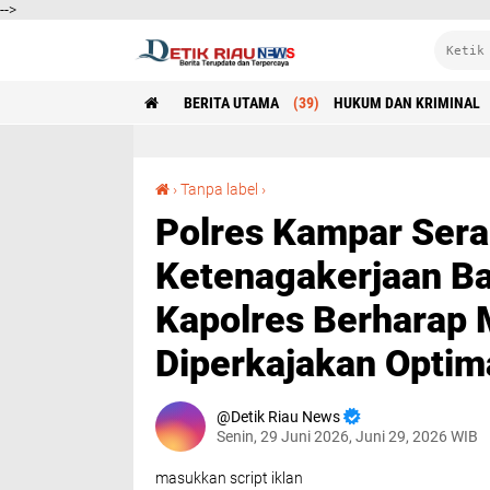
-->
BERITA UTAMA
(39)
HUKUM DAN KRIMINAL
Polres Kampar Serahkan 116 Kartu Bpjs Ketenagakerjaan Bagi Pegawai P3K dan PHL – Kapolres Berharap Manfaat Program Diperkajakan Optimal"
›
Tanpa label
›
Polres Kampar Sera
Ketenagakerjaan B
Kapolres Berharap 
Diperkajakan Optim
Detik Riau News
Senin, 29 Juni 2026, Juni 29, 2026 WIB
masukkan script iklan