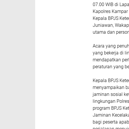
07.00 WIB di Lap
Kapolres Kampar 
Kepala BPJS Kete
Juniawan, Wakapo
utama dan person
Acara yang penuh
yang bekerja di l
mendapatkan perl
peraturan yang be
Kepala BPJS Ket
menyampaikan ba
jaminan sosial k
lingkungan Polre
program BPJS Ke
Jaminan Kecelaka
bagi peserta apa
perjalanan menuju