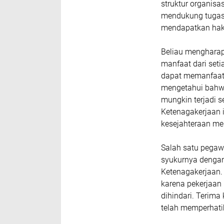
struktur organisa
mendukung tugas-
mendapatkan hak 
Beliau mengharap
manfaat dari set
dapat memanfaatk
mengetahui bahwa
mungkin terjadi s
Ketenagakerjaan 
kesejahteraan me
Salah satu pegaw
syukurnya dengan
Ketenagakerjaan.
karena pekerjaan
dihindari. Terim
telah memperhatik