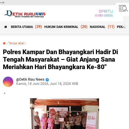
-->
SABTU
8 08 2026
(39)
(26)
(11)
BERITA UTAMA
HUKUM DAN KRIMINAL
NASIONAL
PEKANB
Beranda
›
Tanpa label
›
Polres Kampar Dan Bhayangkari Hadir Di Tengah Masyarakat – Giat Anjang Sana Meriahkan Hari Bhayangkara Ke-80"
Polres Kampar Dan Bhayangkari Hadir Di
Tengah Masyarakat – Giat Anjang Sana
Meriahkan Hari Bhayangkara Ke-80"
Detik Riau News
Kamis, 18 Juni 2026, Juni 18, 2026 WIB
"