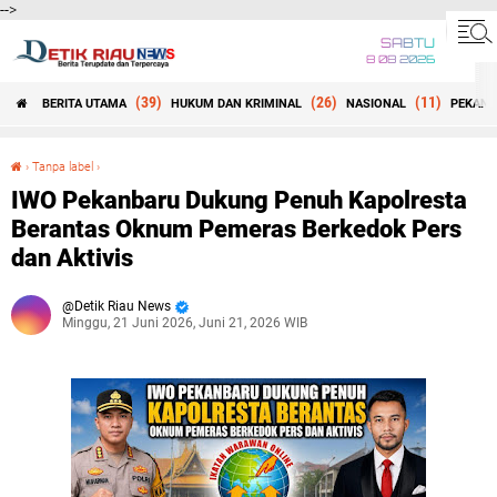
-->
SABTU
8 08 2026
(39)
(26)
(11)
BERITA UTAMA
HUKUM DAN KRIMINAL
NASIONAL
PEKANB
Beranda
›
Tanpa label
›
IWO Pekanbaru Dukung Penuh Kapolresta Berantas Oknum Pemeras Berkedok Pers dan Aktivis
IWO Pekanbaru Dukung Penuh Kapolresta
Berantas Oknum Pemeras Berkedok Pers
dan Aktivis
Detik Riau News
Minggu, 21 Juni 2026, Juni 21, 2026 WIB