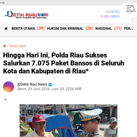
-->
KAMIS
6 08 2026
(39)
(26)
(11)
BERITA UTAMA
HUKUM DAN KRIMINAL
NASIONAL
PEKANB
Beranda
›
Tanpa label
›
Hingga Hari Ini, Polda Riau Sukses Salurkan 7.075 Paket Bansos di Seluruh Kota dan Kabupaten di Riau*
Hingga Hari Ini, Polda Riau Sukses
Salurkan 7.075 Paket Bansos di Seluruh
Kota dan Kabupaten di Riau*
Detik Riau News
Senin, 29 Juni 2026, Juni 29, 2026 WIB
*