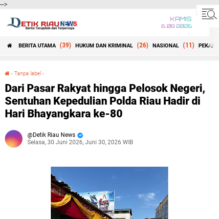
-->
KAMIS
6 08 2026
(39)
(26)
(11)
BERITA UTAMA
HUKUM DAN KRIMINAL
NASIONAL
PEKANB
Beranda
›
Tanpa label
›
Dari Pasar Rakyat hingga Pelosok Negeri, Sentuhan Kepedulian Polda Riau Hadir di Hari Bhayangkara ke-80
Dari Pasar Rakyat hingga Pelosok Negeri,
Sentuhan Kepedulian Polda Riau Hadir di
Hari Bhayangkara ke-80
Detik Riau News
Selasa, 30 Juni 2026, Juni 30, 2026 WIB