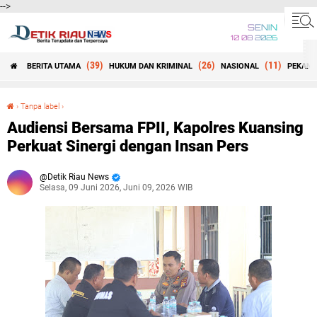
-->
SENIN
10 08 2026
(39)
(26)
(11)
BERITA UTAMA
HUKUM DAN KRIMINAL
NASIONAL
PEKANB
Beranda
›
Tanpa label
›
Audiensi Bersama FPII, Kapolres Kuansing Perkuat Sinergi dengan Insan Pers
Audiensi Bersama FPII, Kapolres Kuansing
Perkuat Sinergi dengan Insan Pers
Detik Riau News
Selasa, 09 Juni 2026, Juni 09, 2026 WIB