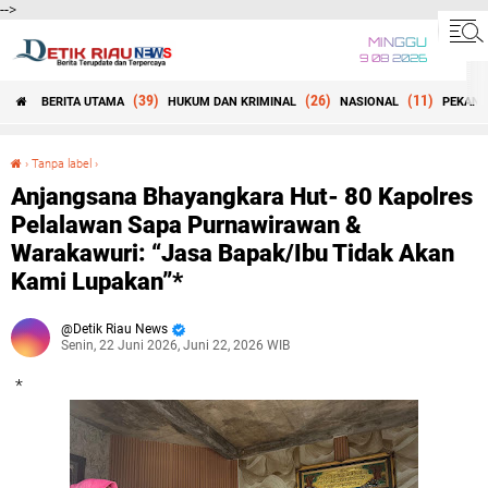
-->
MINGGU
9 08 2026
(39)
(26)
(11)
BERITA UTAMA
HUKUM DAN KRIMINAL
NASIONAL
PEKANB
Beranda
›
Tanpa label
›
Anjangsana Bhayangkara Hut- 80 Kapolres Pelalawan Sapa Purnawirawan & Warakawuri: “Jasa Bapak/Ibu Tidak Akan Kami Lupakan”*
Anjangsana Bhayangkara Hut- 80 Kapolres
Pelalawan Sapa Purnawirawan &
Warakawuri: “Jasa Bapak/Ibu Tidak Akan
Kami Lupakan”*
Detik Riau News
Senin, 22 Juni 2026, Juni 22, 2026 WIB
*