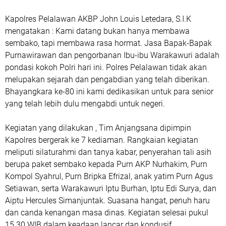
Kapolres Pelalawan AKBP John Louis Letedara, S.I.K
mengatakan : Kami datang bukan hanya membawa
sembako, tapi membawa rasa hormat. Jasa Bapak-Bapak
Purnawirawan dan pengorbanan Ibu-ibu Warakawuri adalah
pondasi kokoh Polri hari ini. Polres Pelalawan tidak akan
melupakan sejarah dan pengabdian yang telah diberikan.
Bhayangkara ke-80 ini kami dedikasikan untuk para senior
yang telah lebih dulu mengabdi untuk negeri.
Kegiatan yang dilakukan , Tim Anjangsana dipimpin
Kapolres bergerak ke 7 kediaman. Rangkaian kegiatan
meliputi silaturahmi dan tanya kabar, penyerahan tali asih
berupa paket sembako kepada Purn AKP Nurhakim, Purn
Kompol Syahrul, Purn Bripka Efrizal, anak yatim Purn Agus
Setiawan, serta Warakawuri Iptu Burhan, Iptu Edi Surya, dan
Aiptu Hercules Simanjuntak. Suasana hangat, penuh haru
dan canda kenangan masa dinas. Kegiatan selesai pukul
15.30 WIB dalam keadaan lancar dan kondusif.