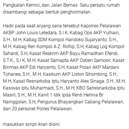
Pangkalan Kerinci, dan Jalan Bernas. Satu persatu rumah
disambangi sebagai bentuk penghormatan.
Hadir pada saat anjang sana tersebut Kapolres Pelalawan
AKBP John Louis Letedara, S.I.K; Kabag Ops AKP Yulhairi,
S.H., M.H; Kabag SDM Kompol Handoko Sujaryanto, S.H.,
M.H; Kabag Ren Kompol A.Z. Rofiqi, S.H; Kabag Log Kompol
Sahardi, S.H; Kasat Reskrim AKP Bayu Ramadhan Efendi,
S.T.K., S.I.K, M.H; Kasat Samapta AKP Osben Samosir; Kasat
Binmas AKP Edi Haryanto, S.H; Kasat Polair AKP Mardani
Tohanes, S.H., M.H; Kasikum AKP Liston Sihombing, S.H.,
M.H; Kasat Resnarkoba Iptu Haryanto Alex Sinaga, S.H., M.H;
Kasiwas Iptu Muharmadi, S.H., M.H; KBO Satresnarkoba Iptu
Masril, S.H., M.H; Kanit 1 Idik Ipda Renti Herlina Br
Nainggolan, S.H; Pengurus Bhayangkari Cabang Pelalawan;
dan 20 personel Polres Pelalawan.
masukkan script iklan disini