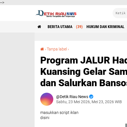
-->
BERITA UTAMA
(39)
HUKUM DAN KRIMINAL
Program JALUR Hadir di Desa Jake, Polres Kuansing Gelar Sambang Nusa, Klinik Apung dan Salurkan Bansos
›
Tanpa label
›
Program JALUR Hadi
Kuansing Gelar Sam
dan Salurkan Banso
Detik Riau News
Sabtu, 23 Mei 2026, Mei 23, 2026 WIB
masukkan script iklan
disini