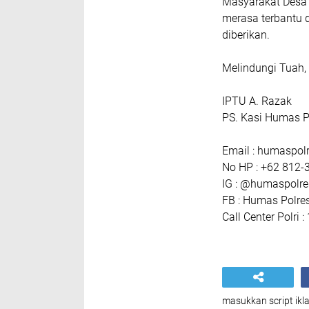
Masyarakat Desa 
merasa terbantu 
diberikan.
Melindungi Tuah
IPTU A. Razak
PS. Kasi Humas P
Email : humaspo
No HP : +62 812-
IG : @humaspolr
FB : Humas Polre
Call Center Polri 
masukkan script ikla