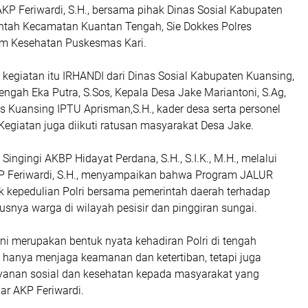
KP Feriwardi, S.H., bersama pihak Dinas Sosial Kabupaten
ntah Kecamatan Kuantan Tengah, Sie Dokkes Polres
im Kesehatan Puskesmas Kari.
 kegiatan itu IRHANDI dari Dinas Sosial Kabupaten Kuansing,
ngah Eka Putra, S.Sos, Kepala Desa Jake Mariantoni, S.Ag,
s Kuansing IPTU Aprisman,S.H., kader desa serta personel
Kegiatan juga diikuti ratusan masyarakat Desa Jake.
Singingi AKBP Hidayat Perdana, S.H., S.I.K., M.H., melalui
P Feriwardi, S.H., menyampaikan bahwa Program JALUR
 kepedulian Polri bersama pemerintah daerah terhadap
snya warga di wilayah pesisir dan pinggiran sungai.
ni merupakan bentuk nyata kehadiran Polri di tengah
k hanya menjaga keamanan dan ketertiban, tetapi juga
anan sosial dan kesehatan kepada masyarakat yang
ar AKP Feriwardi.