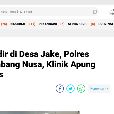
J
7 
(26)
NASIONAL
(11)
PEKANBARU
(6)
SERBA SERBI
(6)
PROVINSI 
Beranda
r di Desa Jake, Polres
bang Nusa, Klinik Apung
s
Komentar (
)