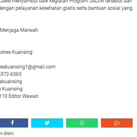
Jake menyambut baik kegiatan Program JALUR tersebut dan
dengan pelayanan kesehatan gratis serta bantuan sosial yang
, Menjaga Marwah
olres Kuansing
lreskuansing1@gmail.com
3372-6363
eskuansing
s Kuansing
: 110 Editor Wawan
n disini