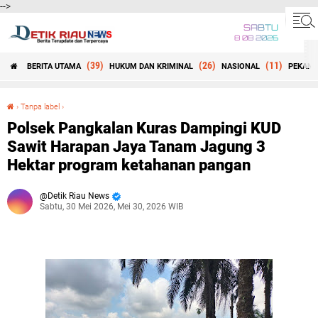
-->
SABTU
8 08 2026
(39)
(26)
(11)
BERITA UTAMA
HUKUM DAN KRIMINAL
NASIONAL
PEKANB
Beranda
›
Tanpa label
›
Polsek Pangkalan Kuras Dampingi KUD Sawit Harapan Jaya Tanam Jagung 3 Hektar program ketahanan pangan
Polsek Pangkalan Kuras Dampingi KUD
Sawit Harapan Jaya Tanam Jagung 3
Hektar program ketahanan pangan
Detik Riau News
Sabtu, 30 Mei 2026, Mei 30, 2026 WIB