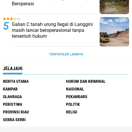
Dugaan Penyelundupan Barang Ilegal ke
Pulau Bengkalis
Diduga tak berizin Tambang Galian C di
Desa Rambah / simpang kumuTetap
Beroperasi
Galian C tanah urung Ilegal di Langgini
masih lancar beroperasional tanpa
tersentuh hukum
TERPOPULER LAINNYA
JELAJAHI