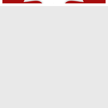
TERPOPULER
Polsek Kuantan Hilir Ungkap Kasus
Penganiayaan Berat, Pelaku Berhasil
Diamankan Kurang dari Tiga Hari