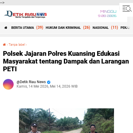
-->
MINGGU
9 08 2026
(39)
(26)
(11)
BERITA UTAMA
HUKUM DAN KRIMINAL
NASIONAL
PEKANB
Beranda
›
Tanpa label
›
Polsek Jajaran Polres Kuansing Edukasi Masyarakat tentang Dampak dan Larangan PETI
Polsek Jajaran Polres Kuansing Edukasi
Masyarakat tentang Dampak dan Larangan
PETI
Detik Riau News
Kamis, 14 Mei 2026, Mei 14, 2026 WIB