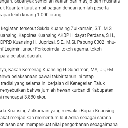
engah. Sebanyak sembilan kafilah dari masjid dan mushala
luk Kuantan turut ambil bagian dengan jumlah peserta
apai lebih kurang 1.000 orang.
 kegiatan tersebut Sekda Kuansing Zulkarnain, S.T., M.Si
Kuansing, Kapolres Kuansing AKBP Hidayat Perdana, S.H.,
a DPRD Kuansing H. Juprizal, S.E., M.Si, Pabung 0302 Inhu-
nf Legimin, unsur Forkopimda, tokoh agama, tokoh
para pejabat daerah.
ya, Kakan Kemenag Kuansing H. Suhelmon, MA, C.QEM
wa pelaksanaan pawai takbir tahun ini tetap
adisi yang selama ini berjalan di Kenegerian Taluk
 menyebutkan bahwa jumlah hewan kurban di Kabupaten
i mencapai 3.880 ekor.
ekda Kuansing Zulkarnain yang mewakili Bupati Kuansing
akat menjadikan momentum Idul Adha sebagai sarana
ikhlasan dan memperkuat nilai pengorbanan sebagaimana