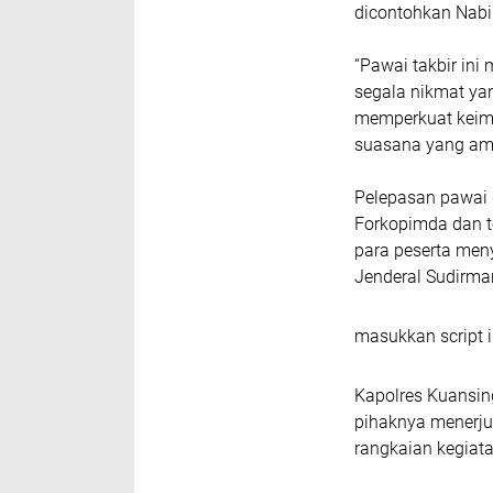
dicontohkan Nabi 
“Pawai takbir ini
segala nikmat yan
memperkuat keim
suasana yang aman
Pelepasan pawai 
Forkopimda dan t
para peserta meny
Jenderal Sudirm
masukkan script i
Kapolres Kuansing
pihaknya menerju
rangkaian kegiata