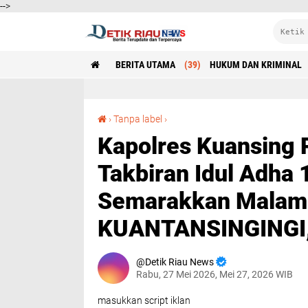
-->
BERITA UTAMA
(39)
HUKUM DAN KRIMINAL
Kapolres Kuansing Pimpin Pengamanan Pawai Takbiran Idul Adha 1447 H, Ribuan Warga Semarakkan Malam Takbiran KUANTANSINGINGI,– Detikriaunewscom
›
Tanpa label
›
Kapolres Kuansing
Takbiran Idul Adha
Semarakkan Malam 
KUANTANSINGINGI,
Detik Riau News
Rabu, 27 Mei 2026, Mei 27, 2026 WIB
masukkan script iklan