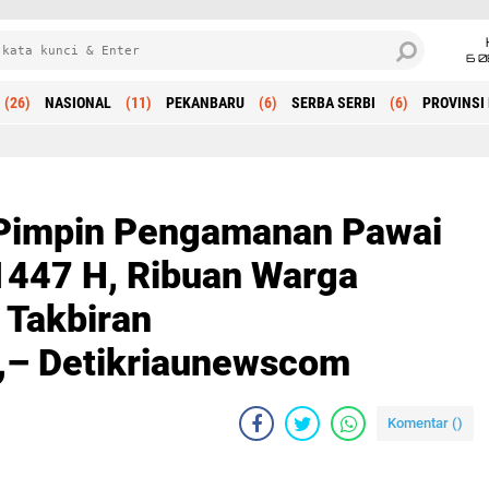
6 0
(26)
NASIONAL
(11)
PEKANBARU
(6)
SERBA SERBI
(6)
PROVINSI 
Beranda
 Pimpin Pengamanan Pawai
 1447 H, Ribuan Warga
Takbiran
– Detikriaunewscom
Komentar (
)