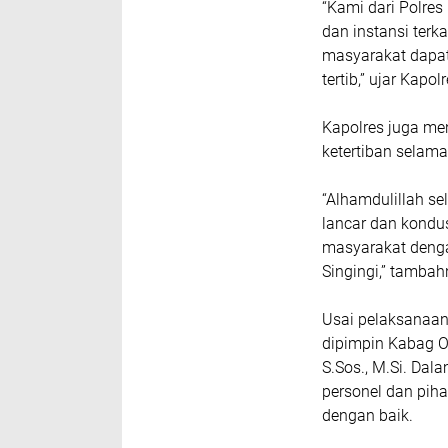
“Kami dari Polres
dan instansi ter
masyarakat dapa
tertib,” ujar Kapolr
Kapolres juga me
ketertiban selam
“Alhamdulillah se
lancar dan kondus
masyarakat deng
Singingi,” tambah
Usai pelaksanaan 
dipimpin Kabag 
S.Sos., M.Si. Da
personel dan pih
dengan baik.