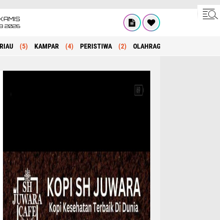
KAMIS
8 2026
RIAU
(5)
KAMPAR
(4)
PERISTIWA
(2)
OLAHRAGA
(1)
POLITIK
(