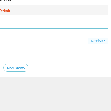
n disini
erkait
Tampilkan
LIHAT SEMUA