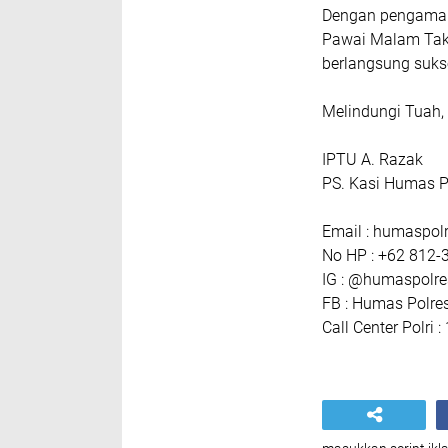
Dengan pengamana
Pawai Malam Takb
berlangsung suks
Melindungi Tuah
IPTU A. Razak
PS. Kasi Humas P
Email : humaspo
No HP : +62 812-
IG : @humaspolr
FB : Humas Polre
Call Center Polri