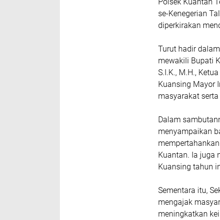
Polsek Kuantan T
se-Kenegerian Ta
diperkirakan menc
Turut hadir dalam
mewakili Bupati 
S.I.K., M.H., Ketu
Kuansing Mayor I
masyarakat serta 
Dalam sambutann
menyampaikan bah
mempertahankan tr
Kuantan. Ia juga
Kuansing tahun in
Sementara itu, S
mengajak masyar
meningkatkan ke