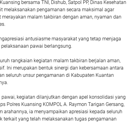
 Kuansing bersama TNI, Dishub, Satpol PP, Dinas Kesehatan
kait melaksanakan pengamanan secara maksimal agar
t merayakan malam takbiran dengan aman, nyaman dan
es.
ngapresiasi antusiasme masyarakat yang tetap menjaga
a pelaksanaan pawai berlangsung.
luruh rangkaian kegiatan malam takbiran berjalan aman,
if. Ini merupakan bentuk sinergi dan kebersamaan antara
an seluruh unsur pengamanan di Kabupaten Kuantan
nya.
pawai, kegiatan dilanjutkan dengan apel konsolidasi yang
Ops Polres Kuansing KOMPOL A. Raymon Tarigan Gersang,
lam arahannya, ia menyampaikan apresiasi kepada seluruh
ak terkait yang telah melaksanakan tugas pengamanan