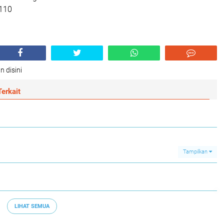
 110
n disini
erkait
Tampilkan
LIHAT SEMUA