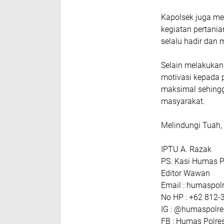
Kapolsek juga m
kegiatan pertani
selalu hadir dan
Selain melakukan
motivasi kepada 
maksimal sehingg
masyarakat.
Melindungi Tuah
IPTU A. Razak
PS. Kasi Humas P
Editor Wawan
Email : humaspo
No HP : +62 812-
IG : @humaspolr
FB : Humas Polre