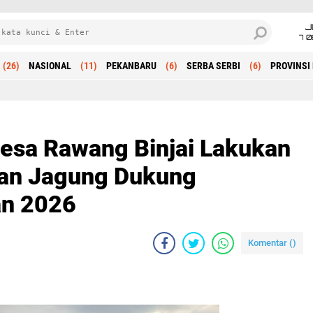
J
7 
(26)
NASIONAL
(11)
PEKANBARU
(6)
SERBA SERBI
(6)
PROVINSI 
Beranda
esa Rawang Binjai Lakukan
an Jagung Dukung
n 2026
Komentar (
)