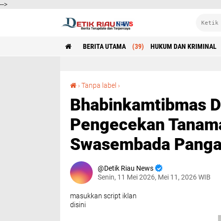
-->
BERITA UTAMA
(39)
HUKUM DAN KRIMINAL
Bhabinkamtibmas Desa Rawang Binjai Lakukan Pengecekan Tanaman Jagung Dukung Swasembada Pangan 2026
›
Tanpa label
›
Bhabinkamtibmas D
Pengecekan Tanam
Swasembada Panga
Detik Riau News
Senin, 11 Mei 2026, Mei 11, 2026 WIB
masukkan script iklan
disini